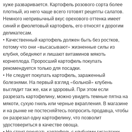
хуже разваривается. Картофель розового сорта более
плотный, из него чаще всего готовят рецепты салатов.
Немного непривычный вкус орехового оттенка имеет
синий и фиолетовый картофель, его относят к дорогим
деликатесам.
• Качественный картофель должен быть без ростков,
потому что они «высасывают» жизненные силы из
клубня, обедняют и лишают витаминов мякоть
корнеплода. Проросший картофель покупать
рекомендуется только для посадки.
• Не следует покупать картофель, зараженный
болезнями. На первый взгляд «больной» клубень
выглядит так же, как и здоровый. При этом если
разрезать картофелину, можно увидеть темные пятна на
мякоти, сухую гниль или черные вкрапления. В магазине
и на рынке не постесняйтесь попросить продавца, чтобы
он разрезал одну картофелину, что позволит
удостовериться в качестве овоща.
• Не стоит покупать картофель с клубнями гигантских