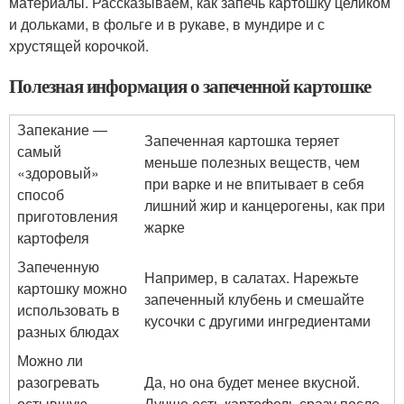
материалы. Рассказываем, как запечь картошку целиком
и дольками, в фольге и в рукаве, в мундире и с
хрустящей корочкой.
Полезная информация о запеченной картошке
Запекание —
Запеченная картошка теряет
самый
меньше полезных веществ, чем
«здоровый»
при варке и не впитывает в себя
способ
лишний жир и канцерогены, как при
приготовления
жарке
картофеля
Запеченную
Например, в салатах. Нарежьте
картошку можно
запеченный клубень и смешайте
использовать в
кусочки с другими ингредиентами
разных блюдах
Можно ли
разогревать
Да, но она будет менее вкусной.
остывшую
Лучше есть картофель сразу после