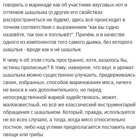
говорить о маринаде как об участнике вкусовых нот и
оттенков шашлыка (о других его свойствах
распространяться не будем), здесь всё происходит в
точном соответствии с выражением "как вы судно
назовёте, так оно и поплывёт". Причём, и в качестве
одного из компонентов того самого дымка, без которого
шашлык - вроде как и не шашлык.
К чему я об этом столь пространно, хотя, казалось бы,
истины прописные? К тому, наверное, что вкус и аромат
шашлыка можно существенно улучшить, придерживаясь
своих, избранных, способов маринования мяса, ничего
не внося в них дополнительного, но перед
непосредственной жаркой задействовать, может,
малоизвестный, но всё же классический инструментарий
обращения с шашлыком. Который, правда, используется
не во всех случаях, а тогда, когда мясо относительно
постное, либо над углями предполагается поставить еще
овощи или грибы.