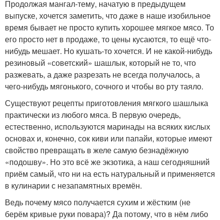
Продолжая мангал-тему, начатую в предыдущем
выпуске, хочется заметить, что даже в наше изобильное
время бывает не просто купить хорошее мягкое мясо. То
его просто нет в продаже, то цены кусаются, то ещё что-
нибудь мешает. Но кушать-то хочется. И не какой-нибудь
резиновый «советский» шашлык, который не то, что
разжевать, а даже разрезать не всегда получалось, а
чего-нибудь мягонького, сочного и чтобы во рту таяло.
Существуют рецепты приготовления мягкого шашлыка
практически из любого мяса. В первую очередь,
естественно, используются маринады на всяких кислых
основах и, конечно, сок киви или папайи, которые имеют
свойство превращать в желе самую безнадёжную
«подошву». Но это всё же экзотика, а наш сегодняшний
приём самый, что ни на есть натуральный и применяется
в кулинарии с незапамятных времён.
Ведь почему мясо получается сухим и жёстким (не
берём кривые руки повара)? Да потому, что в нём либо