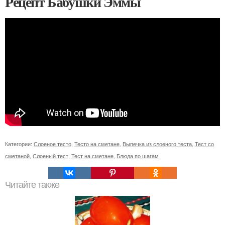
Рецепт Бабушки Эммы
Категории:
Слоеное тесто
,
Тесто на сметане
,
Выпечка из слоеного теста
,
Тест со
сметаной
,
Слоеный тест
,
Тест на сметане
,
Блюда по шагам
Читайте также