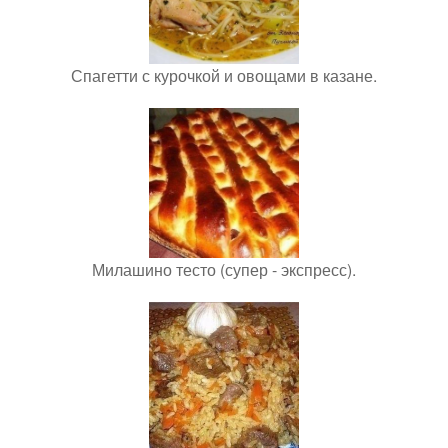
Спагетти с курочкой и овощами в казане.
Милашино тесто (супер - экспресс).