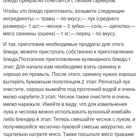
блюдо прекрасно сочетается с любым гарниром.
Чтобы это блюдо приготовить, возьмите следующие
ингредиенты:— травы – по вкусу;— лук (среднего
размера)– 1 шт;— чеснок – 3 зубка;— соль — щепотка;—
мясо свинины (ошеек) – 1 кг;— перец – по вкусу.
И так, приготовив необходимые продукты для этого
блюда, можете приступать собственно к приготовлению
блюда.Поэтапное приготовление кулинарного блюда:1
этап: Для начала вам необходимо взять свинину и
хорошо ее промыть. После этого, свинину нужно хорошо
вытереть бумажным полотенцем.2 этап: Репчатый лук
очистите, хорошо вымойте под проточной водой и очень
мелко нарубите.3 этап: Чеснок также очистите и очень
мелко нарежьте. Имейте в виду, что для измельчения
лука и чеснока можно использовать кухонный комбайн
либо блендер.4 этап: Теперь смешайте чеснок с луком, и
получившейся чесночно-луковой смесью аккуратно, но
тщательно натрите мясо. Также посыпьте мясо травами