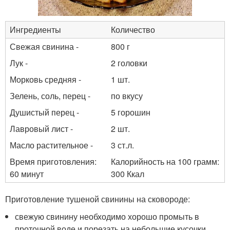
Ингредиенты
Количество
Свежая свинина -
800 г
Лук -
2 головки
Морковь средняя -
1 шт.
Зелень, соль, перец -
по вкусу
Душистый перец -
5 горошин
Лавровый лист -
2 шт.
Масло растительное -
3 ст.л.
Время приготовления:
Калорийность на 100 грамм:
60 минут
300 Ккал
Приготовление тушеной свинины на сковороде:
свежую свинину необходимо хорошо промыть в
проточной воде и порезать на небольшие кусочки