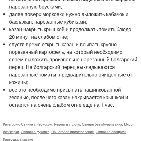
нарезанную брусками;
далее поверх морковки нужно выложить кабачок и
баклажан, нарезанные кубиками;
казан накрыть крышкой и продолжать томить блюдо
20 минут на слабом огне;
спустя время открыть казан и всыпать крупно
порезанный картофель, на который необходимо
слоем выложить произвольно нарезанный болгарский
перец. На болгарский перец выкладываются
нарезанные томаты, предварительно очищенные от
кожицы;
все это необходимо присыпать нашинкованной
зеленью, после чего казан накрывается крышкой и
остается на очень слабом огне еще на 1 час.
Категории:
Свинин с чесноком
,
Рецепты с фото
,
Свинин без обжаривания
,
Мясо
без жарки
,
Свинин в духовке
,
Пошаговое приготовление
,
Свинин с овощами
,
Картошка в казане