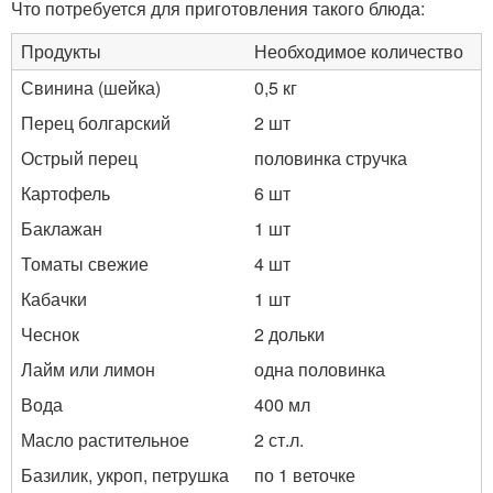
Что потребуется для приготовления такого блюда:
Продукты
Необходимое количество
Свинина (шейка)
0,5 кг
Перец болгарский
2 шт
Острый перец
половинка стручка
Картофель
6 шт
Баклажан
1 шт
Томаты свежие
4 шт
Кабачки
1 шт
Чеснок
2 дольки
Лайм или лимон
одна половинка
Вода
400 мл
Масло растительное
2 ст.л.
Базилик, укроп, петрушка
по 1 веточке