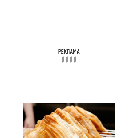
Наполеон из быстрого
Пивной тест
теста
Наполеон на сметане
Тесто со сметаной