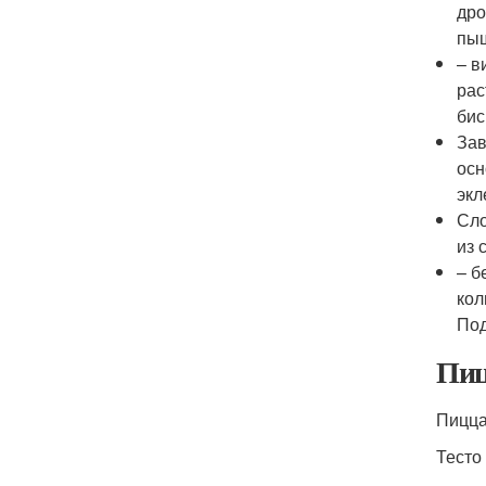
дро
пыш
– в
рас
бис
Зав
осн
экл
Сло
из 
– б
кол
Под
Пиц
Пицца
Тесто