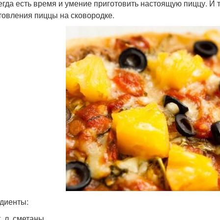
егда есть время и умение приготовить настоящую пиццу. И т
товления пиццы на сковородке.
диенты:
т. л. сметаны