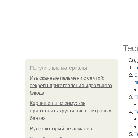
Тес
Сод
Т
Популярные материалы
Б
Изысканные пельмени с семгой:
п
секреты приготовления идеального
блюда
П
Корнишоны на зиму: как
приготовить хрустящие в литровых
Т
банках
Рулет, который не ломается.
Т