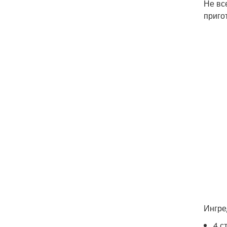
Не вс
приго
Ингре
4 с