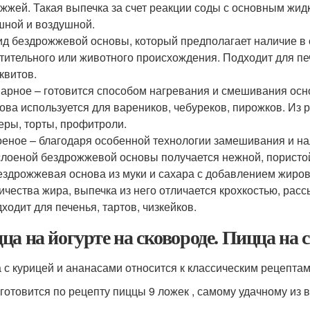
жжей. Такая выпечка за счет реакции соды с основным жи
ной и воздушной.
ид бездрожжевой основы, который предполагает наличие в 
тительного или животного происхождения. Подходит для пе
квитов.
арное – готовится способом нагревания и смешивания осн
ова используется для вареников, чебуреков, пирожков. Из
еры, торты, профитроли.
еное – благодаря особенной технологии замешивания и на
слоеной бездрожжевой основы получается нежной, пористо
ездрожжевая основа из муки и сахара с добавлением жиров,
ичества жира, выпечка из него отличается крохкостью, ра
ходит для печенья, тартов, чизкейков.
ца на йогурте на сковороде. Пицца на 
 с курицей и ананасами относится к классическим рецептам
 готовится по рецепту пиццы 9 ложек , самому удачному из 