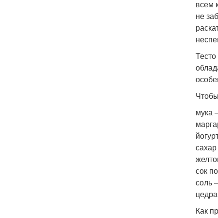
всем 
не за
раска
неспе
Тесто
облад
особе
Чтобы
мука –
марга
йогурт
сахар 
желто
сок п
соль 
цедра
Как п