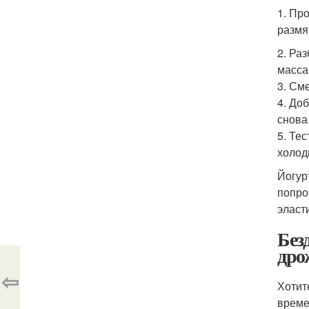
1. Пр
размя
2. Ра
масса
3. См
4. До
снова
5. Те
холод
Йогур
попро
эласт
Без
дро
⇦
Хотит
време