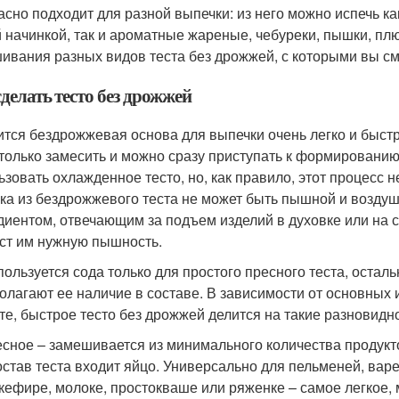
асно подходит для разной выпечки: из него можно испечь к
 начинкой, так и ароматные жареные, чебуреки, пышки, плю
ивания разных видов теста без дрожжей, с которыми вы с
делать тесто без дрожжей
ится бездрожжевая основа для выпечки очень легко и быстр
 только замесить и можно сразу приступать к формированию
ьзовать охлажденное тесто, но, как правило, этот процесс 
ка из бездрожжевого теста не может быть пышной и возду
диентом, отвечающим за подъем изделий в духовке или на с
ст им нужную пышность.
пользуется сода только для простого пресного теста, оста
олагают ее наличие в составе. В зависимости от основных
те, быстрое тесто без дрожжей делится на такие разновидн
сное – замешивается из минимального количества продуктов
остав теста входит яйцо. Универсально для пельменей, вар
кефире, молоке, простокваше или ряженке – самое легкое, 