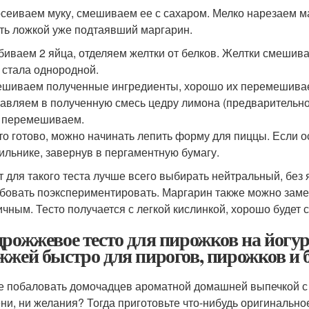
осеиваем муку, смешиваем ее с сахаром. Мелко нарезаем м
ть ложкой уже подтаявший маргарин.
збиваем 2 яйца, отделяем желтки от белков. Желтки смеши
 стала однородной.
ешиваем полученные ингредиенты, хорошо их перемешива
бавляем в полученную смесь цедру лимона (предварительно 
 перемешиваем.
сто готово, можно начинать лепить форму для пиццы. Если о
ильнике, завернув в пергаментную бумагу.
т для такого теста лучше всего выбирать нейтральный, без я
бовать поэкспериментировать. Маргарин также можно замен
ичным. Тесто получается с легкой кислинкой, хорошо будет 
дрожжевое тесто для пирожков на йогурт
жжей быстро для пирогов, пирожков и 
е побаловать домочадцев ароматной домашней выпечкой с п
ни, ни желания? Тогда приготовьте что-нибудь оригинально