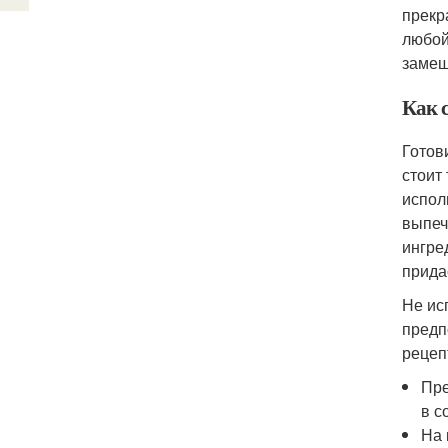
прекр
любой
замеш
Как с
Готов
стоит
испол
выпеч
ингре
прида
Не ис
предп
рецеп
Пре
в с
На 