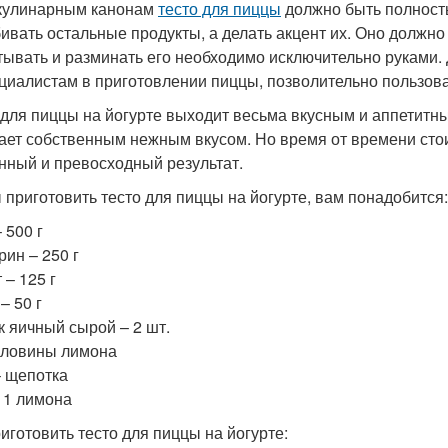
кулинарным канонам
тесто для пиццы
должно быть полность
бивать остальные продукты, а делать акцент их. Оно должно
тывать и разминать его необходимо исключительно руками. 
циалистам в приготовлении пиццы, позволительно пользова
 для пиццы на йогурте выходит весьма вкусным и аппетитным
ает собственным нежным вкусом. Но время от времени стоит
нный и превосходный результат.
 приготовить тесто для пиццы на йогурте, вам понадобится:
 500 г
рин – 250 г
 – 125 г
– 50 г
к яичный сырой – 2 шт.
оловины лимона
– щепотка
 1 лимона
риготовить тесто для пиццы на йогурте: