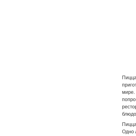
Пицца
приго
мире.
попро
ресто
блюдо
Пицца
Одно 