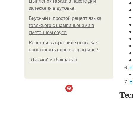
Цыплёнок табака в пакете для
запекания в духовке.
Вкусный и простой рецепт языка
говяжьего с шампиньонами в
сметанном соусе
Рецепты в аэрогриле плов. Как
приготовить плов в аэрогриле?
"Язычки" из баклажан.
В
В
Тес