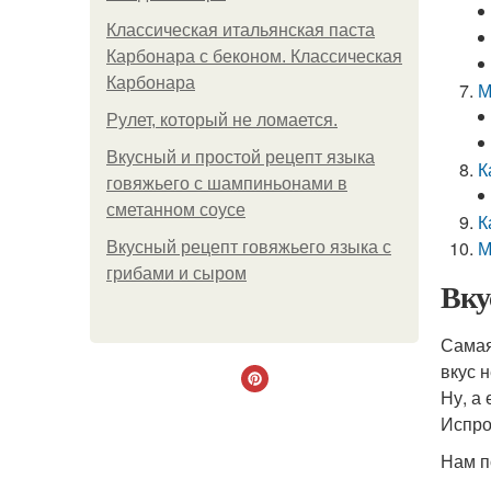
Классическая итальянская паста
Карбонара с беконом. Классическая
Карбонара
М
Рулет, который не ломается.
Вкусный и простой рецепт языка
К
говяжьего с шампиньонами в
сметанном соусе
К
М
Вкусный рецепт говяжьего языка с
грибами и сыром
Вку
Самая
вкус 
Ну, а
Испро
Нам п