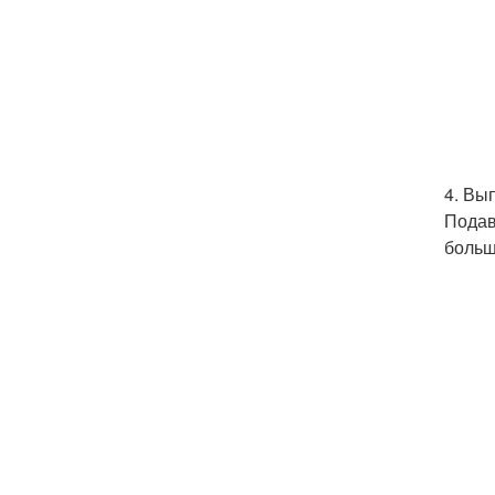
4. Вы
Подав
больш