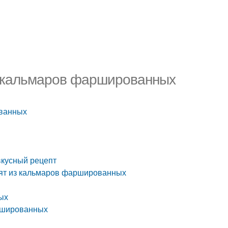
з кальмаров фаршированных
ованных
кусный рецепт
сят из кальмаров фаршированных
ых
аршированных