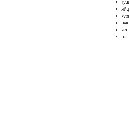
туш
яйц
кур
лук
чес
рас