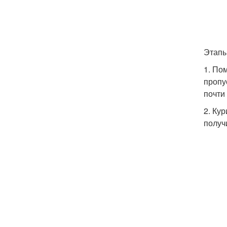
Этапы
1. По
пропу
почти 
2. Ку
получ