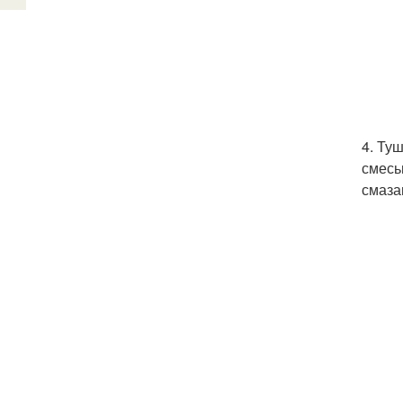
4. Ту
смесь
смаза