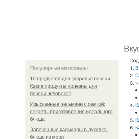
Вку
Сод
В
Популярные материалы
С
10 продуктов для здоровья печени.
Ч
Какие продукты полезны для
печени человека?
Изысканные пельмени с семгой:
К
секреты приготовления идеального
блюда
К
К
Запеченные кальмары в духовке:
блюдо из моря