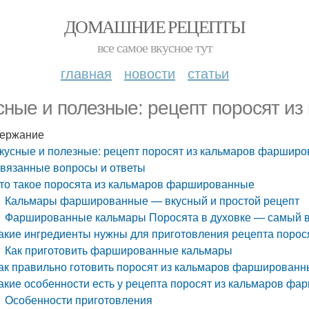
ДОМАШНИЕ РЕЦЕПТЫ
все самое вкусное тут
главная
новости
статьи
сные и полезные: рецепт поросят и
ержание
кусные и полезные: рецепт поросят из кальмаров фаршир
вязанные вопросы и ответы
то такое поросята из кальмаров фаршированные
Кальмары фаршированные — вкусный и простой рецепт
Фаршированные кальмары Поросята в духовке — самый в
акие ингредиенты нужны для приготовления рецепта поро
Как приготовить фаршированные кальмары
ак правильно готовить поросят из кальмаров фаршированн
акие особенности есть у рецепта поросят из кальмаров ф
Особенности приготовления