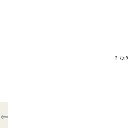
3. До
⇦