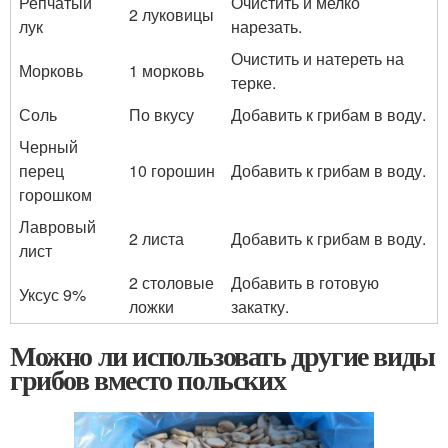
Репчатый
Очистить и мелко
2 луковицы
лук
нарезать.
Очистить и натереть на
Морковь
1 морковь
терке.
Соль
По вкусу
Добавить к грибам в воду.
Черный
перец
10 горошин
Добавить к грибам в воду.
горошком
Лавровый
2 листа
Добавить к грибам в воду.
лист
2 столовые
Добавить в готовую
Уксус 9%
ложки
закатку.
Можно ли использовать другие виды
грибов вместо польских