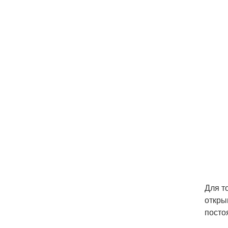
Для т
откры
посто