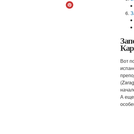
З
Зап
Кар
Вот п
испан
препо
(Zara
начал
А еще
особе