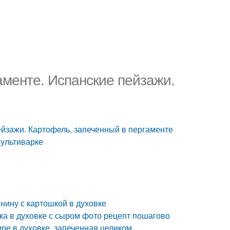
аменте. Испанские пейзажи.
ейзажи. Картофель, запеченный в пергаменте
мультиварке
инину с картошкой в духовке
ка в духовке с сыром фото рецепт пошагово
ре в духовке, запеченная целиком