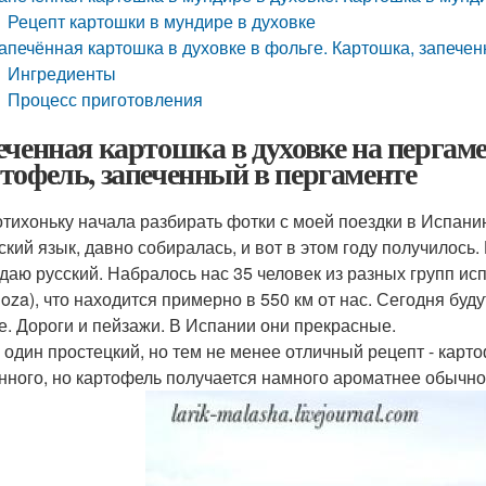
Рецепт картошки в мундире в духовке
апечённая картошка в духовке в фольге. Картошка, запеченн
Ингредиенты
Процесс приготовления
еченная картошка в духовке на пергаме
тофель, запеченный в пергаменте
отихоньку начала разбирать фотки с моей поездки в Испанию.
ский язык, давно собиралась, и вот в этом году получилось.
даю русский. Набралось нас 35 человек из разных групп исп
goza), что находится примерно в 550 км от нас. Сегодня буду
е. Дороги и пейзажи. В Испании они прекрасные.
 один простецкий, но тем не менее отличный рецепт - карто
нного, но картофель получается намного ароматнее обычно