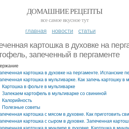
ДОМАШНИЕ РЕЦЕПТЫ
все самое вкусное тут
главная
новости
статьи
еченная картошка в духовке на перг
тофель, запеченный в пергаменте
ержание
апеченная картошка в духовке на пергаменте. Испанские п
апеченная картошка в мультиварке. Как запечь картошку в 
Картошка в фольге в мультиварке
Запекаем картофель в мультиварке со свининой
Калорийность
Полезные советы
апеченная картошка с мясом в духовке. Как приготовить св
апеченная картошка с сыром в духовке. Запеченная картош
апеченная картошка в мундире в духовке. Картошка в мунди