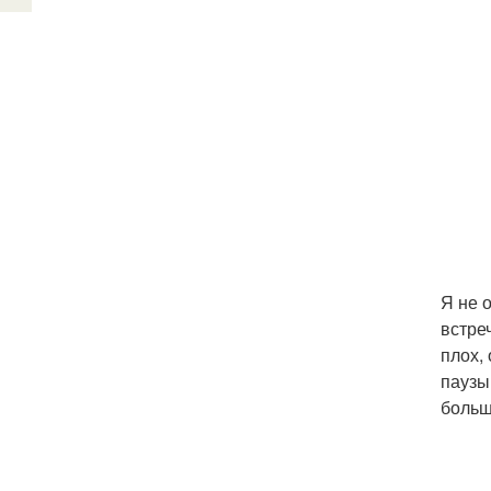
Я не 
встре
плох,
паузы
больш