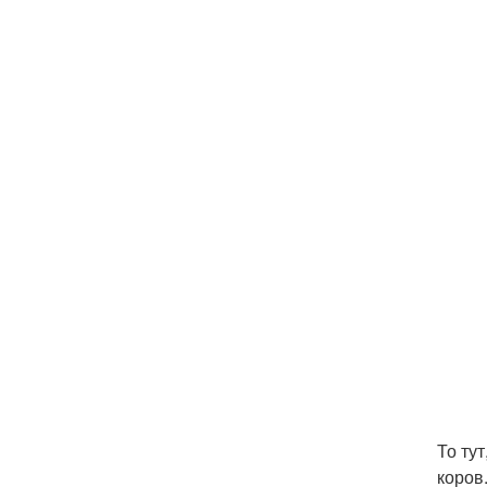
То ту
коров