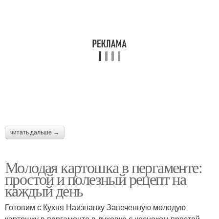
Картошка в мундире
Картошки в мундире
Сыр в мультиварке
Тертая картошка
читать дальше →
Лепешки с картошкой
Сыр на сковороде
Молодая картошка в пергаменте:
простой и полезный рецепт на
каждый день
Сыр в духовке
Картошка с фаршем
Готовим с Кухня Наизнанку Запеченную молодую
картошку в пергаменте в духовке с чесноком простой