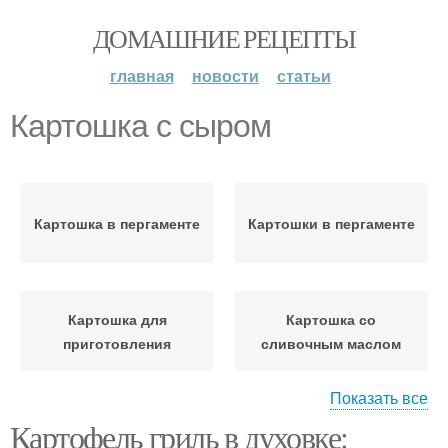
ДОМАШНИЕ РЕЦЕПТЫ
главная
новости
статьи
Картошка с сыром
Картошка в пергаменте
Картошки в пергаменте
Картошка для
Картошка со
приготовления
сливочным маслом
Показать все
Картофель гриль в духовке:
Картошка с салом
Картошка с паприкой