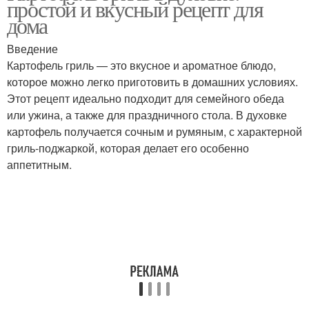
простой и вкусный рецепт для
дома
Введение
Картофель гриль — это вкусное и ароматное блюдо,
Картошка с луком
Картошка с майонезом
которое можно легко приготовить в домашних условиях.
Этот рецепт идеально подходит для семейного обеда
или ужина, а также для праздничного стола. В духовке
картофель получается сочным и румяным, с характерной
Картошка с лимоном
Жареная картошка
гриль-поджаркой, которая делает его особенно
аппетитным.
Картошка с яйцом
Картошка с яйцами
Картошка с сосисками
Картошка в духовке