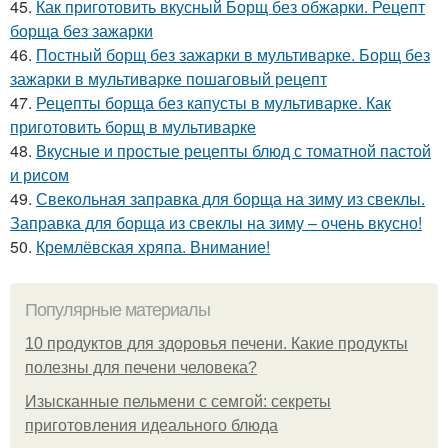
45.
Как приготовить вкусный Борщ без обжарки. Рецепт
борща без зажарки
46.
Постный борщ без зажарки в мультиварке. Борщ без
зажарки в мультиварке пошаговый рецепт
47.
Рецепты борща без капусты в мультиварке. Как
приготовить борщ в мультиварке
48.
Вкусные и простые рецепты блюд с томатной пастой
и рисом
49.
Свекольная заправка для борща на зиму из свеклы.
Заправка для борща из свеклы на зиму – очень вкусно!
50.
Кремлёвская хряпа. Внимание!
Популярные материалы
10 продуктов для здоровья печени. Какие продукты
полезны для печени человека?
Изысканные пельмени с семгой: секреты
приготовления идеального блюда