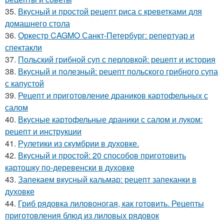
35.
Вкусный и простой рецепт риса с креветками для
домашнего стола
36.
Оркестр CAGMO Санкт-Петербург: репертуар и
спектакли
37.
Польский грибной суп с перловкой: рецепт и история
38.
Вкусный и полезный: рецепт польского грибного супа
с капустой
39.
Рецепт и приготовление драников картофельных с
салом
40.
Вкусные картофельные драники с салом и луком:
рецепт и инструкции
41.
Рулетики из скумбрии в духовке.
42.
Вкусный и простой: 20 способов приготовить
картошку по-деревенски в духовке
43.
Запекаем вкусный кальмар: рецепт запеканки в
духовке
44.
Гриб рядовка лиловоногая, как готовить. Рецепты
приготовления блюд из лиловых рядовок