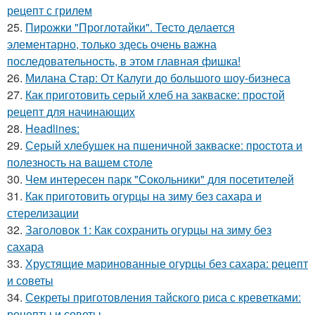
рецепт с грилем
25.
Пирожки "Проглотайки". Тесто делается
элементарно, только здесь очень важна
последовательность, в этом главная фишка!
26.
Милана Стар: От Калуги до большого шоу-бизнеса
27.
Как приготовить серый хлеб на закваске: простой
рецепт для начинающих
28.
Headlines:
29.
Серый хлебушек на пшеничной закваске: простота и
полезность на вашем столе
30.
Чем интересен парк "Сокольники" для посетителей
31.
Как приготовить огурцы на зиму без сахара и
стерелизации
32.
Заголовок 1: Как сохранить огурцы на зиму без
сахара
33.
Хрустящие маринованные огурцы без сахара: рецепт
и советы
34.
Секреты приготовления тайского риса с креветками:
рецепты и советы