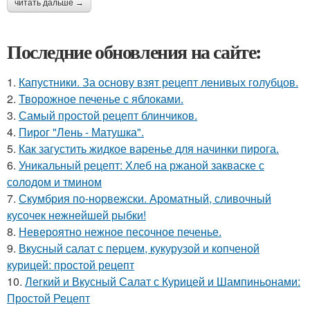
читать дальше →
Последние обновления на сайте:
1.
Капустники. За основу взят рецепт ленивых голубцов.
2.
Творожное печенье с яблоками.
3.
Самый простой рецепт блинчиков.
4.
Пирог "Лень - Матушка".
5.
Как загустить жидкое варенье для начинки пирога.
6.
Уникальный рецепт: Хлеб на ржаной закваске с
солодом и тмином
7.
Скумбрия по-норвежски. Ароматный, сливочный
кусочек нежнейшей рыбки!
8.
Невероятно нежное песочное печенье.
9.
Вкусный салат с перцем, кукурузой и копченой
курицей: простой рецепт
10.
Легкий и Вкусный Салат с Курицей и Шампиньонами:
Простой Рецепт