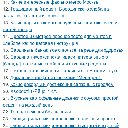
11.
Какие интересные факты о метро Москвы
12.
Традиционный рецепт Бородинского хлеба на
закваске: секреты и тонкости
13.
Какие парки и скверы популярны среди жителей и
гостей города
14.
Простое и быстрое пресное тесто для мантов в
хлебопечке: пошаговая инструкция
15.
Сардины в банке: все о пользе и вреде для здоровья
16.
Сардина тихоокеанская иваси натуральные от
[бренда]: полезные свойства и вкусные рецепты
17.
Секреты калорийности: сардины в томатном соусе
18.
Домашние конфеты с орехами "Метеорит".
19.
Какие рекорды и достижения связаны с городом
20.
Хворост! 1-Яйцо, 1 ст.
21.
Вкусные картофельные драники с соусом: простой
рецепт на каждый день
22.
Торт из печенья без выпечки.
23.
Овощи гриль в микроволновке: полезно и просто
24.
Овощи гриль в микроволновке: быстрый и вкусный