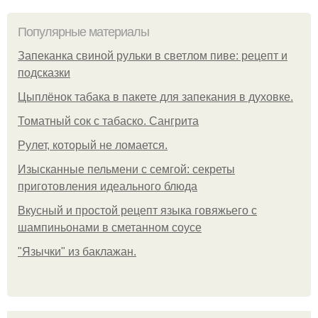
Популярные материалы
Запеканка свиной рульки в светлом пиве: рецепт и
подсказки
Цыплёнок табака в пакете для запекания в духовке.
Томатный сок с табаско. Сангрита
Рулет, который не ломается.
Изысканные пельмени с семгой: секреты
приготовления идеального блюда
Вкусный и простой рецепт языка говяжьего с
шампиньонами в сметанном соусе
"Язычки" из баклажан.