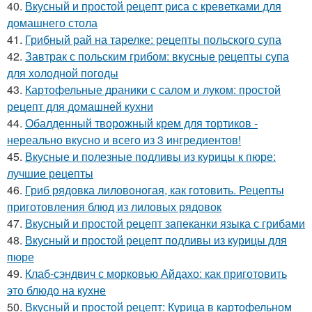
40.
Вкусный и простой рецепт риса с креветками для
домашнего стола
41.
Грибный рай на тарелке: рецепты польского супа
42.
Завтрак с польским грибом: вкусные рецепты супа
для холодной погоды
43.
Картофельные драники с салом и луком: простой
рецепт для домашней кухни
44.
Обалденный творожный крем для тортиков -
нереально вкусно и всего из 3 ингредиентов!
45.
Вкусные и полезные подливы из курицы к пюре:
лучшие рецепты
46.
Гриб рядовка лиловоногая, как готовить. Рецепты
приготовления блюд из лиловых рядовок
47.
Вкусный и простой рецепт запеканки языка с грибами
48.
Вкусный и простой рецепт подливы из курицы для
пюре
49.
Клаб-сэндвич с морковью Айдахо: как приготовить
это блюдо на кухне
50.
Вкусный и простой рецепт: Курица в картофельном