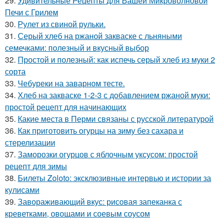
29.
Удивительные Рецепты для Вашей Микроволновой
Печи с Грилем
30.
Рулет из свиной рульки.
31.
Серый хлеб на ржаной закваске с льняными
семечками: полезный и вкусный выбор
32.
Простой и полезный: как испечь серый хлеб из муки 2
сорта
33.
Чебуреки на заварном тесте.
34.
Хлеб на закваске 1-2-3 с добавлением ржаной муки:
простой рецепт для начинающих
35.
Какие места в Перми связаны с русской литературой
36.
Как приготовить огурцы на зиму без сахара и
стерелизации
37.
Заморозки огурцов с яблочным уксусом: простой
рецепт для зимы
38.
Билеты Zoloto: эксклюзивные интервью и истории за
кулисами
39.
Завораживающий вкус: рисовая запеканка с
креветками, овощами и соевым соусом