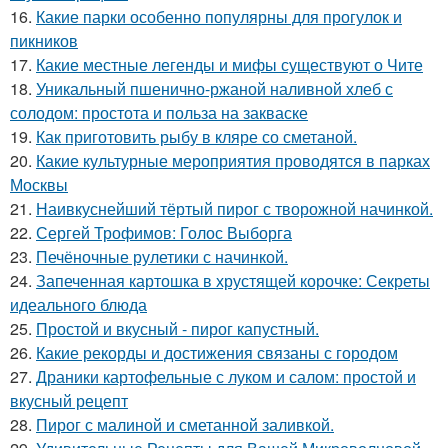
16.
Какие парки особенно популярны для прогулок и
пикников
17.
Какие местные легенды и мифы существуют о Чите
18.
Уникальный пшенично-ржаной наливной хлеб с
солодом: простота и польза на закваске
19.
Как приготовить рыбу в кляре со сметаной.
20.
Какие культурные мероприятия проводятся в парках
Москвы
21.
Наивкуснейший тёртый пирог с творожной начинкой.
22.
Сергей Трофимов: Голос Выборга
23.
Печёночные рулетики с начинкой.
24.
Запеченная картошка в хрустящей корочке: Секреты
идеального блюда
25.
Простой и вкусный - пирог капустный.
26.
Какие рекорды и достижения связаны с городом
27.
Драники картофельные с луком и салом: простой и
вкусный рецепт
28.
Пирог с малиной и сметанной заливкой.