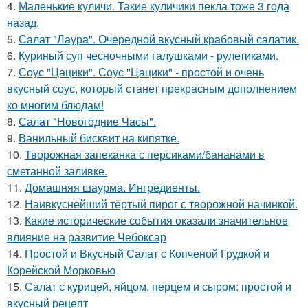
4.
Маленькие куличи. Такие куличики пекла тоже 3 года
назад.
5.
Салат "Лаура". Очередной вкусный крабовый салатик.
6.
Куриный суп чесночными галушками - рулетиками.
7.
Соус "Цацики". Соус "Цацики" - простой и очень
вкусный соус, который станет прекрасным дополнением
ко многим блюдам!
8.
Салат "Новогодние Часы".
9.
Ванильный бисквит на кипятке.
10.
Творожная запеканка с персиками/бананами в
сметанной заливке.
11.
Домашняя шаурма. Ингредиенты.
12.
Наивкуснейший тёртый пирог с творожной начинкой.
13.
Какие исторические события оказали значительное
влияние на развитие Чебоксар
14.
Простой и Вкусный Салат с Копченой Грудкой и
Корейской Морковью
15.
Салат с курицей, яйцом, перцем и сыром: простой и
вкусный рецепт