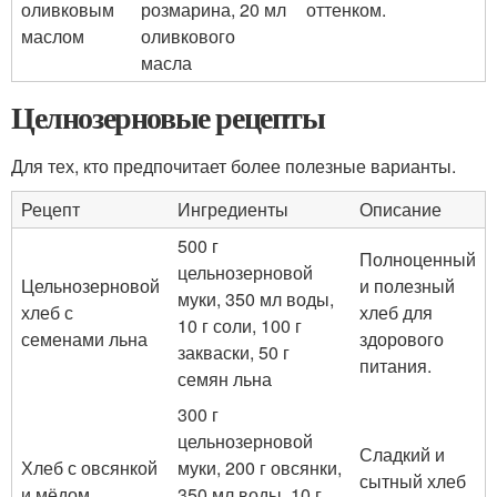
оливковым
розмарина, 20 мл
оттенком.
маслом
оливкового
масла
Целнозерновые рецепты
Для тех, кто предпочитает более полезные варианты.
Рецепт
Ингредиенты
Описание
500 г
Полноценный
цельнозерновой
Цельнозерновой
и полезный
муки, 350 мл воды,
хлеб с
хлеб для
10 г соли, 100 г
семенами льна
здорового
закваски, 50 г
питания.
семян льна
300 г
цельнозерновой
Сладкий и
Хлеб с овсянкой
муки, 200 г овсянки,
сытный хлеб
и мёдом
350 мл воды, 10 г