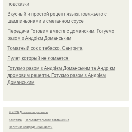
подсказки
Вкусный и простой рецепт языка говяжьего с
шампиньонами в сметанном соусе
Передача Готовим вместе с доманским. Готуємо
разом з Андрієм Доманським
Томатный сок с табаско. Сангрита
Рулет, который не ломается.
Готуємо разом з Андрієм Доманським та Андрієм
дромовим рецепти. Готуємо разом з Андрієм
Доманським
© 2026 Домашние рецепты
Контакты
Пользовательское соглашение
Политика конфидециальности