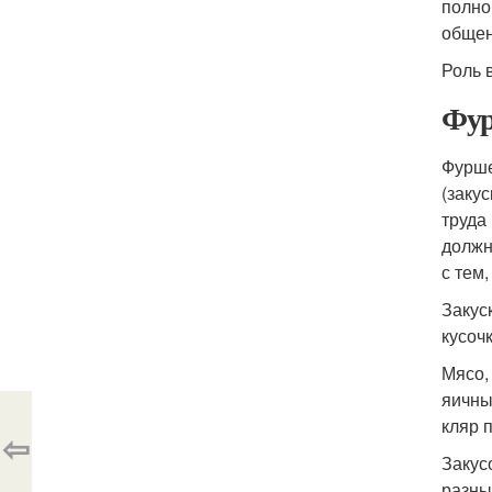
полно
общен
Роль 
Фур
Фурше
(заку
труда
должн
с тем,
Закус
кусочк
Мясо,
яичны
кляр 
⇦
Закус
разных