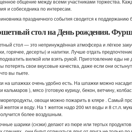
ценное общение между всеми участниками торжества. Кажд
ия и собеседника по интересам.
виновника праздничного события сводится к поддержанию б
шетный стол на День рождения. Фурш
тный стол — это непринуждённая атмофсера и лёгкое зак
ски, горячее, десерты) и напитки. Лучше отдать предпочтен
 подхватить вилкой или взять рукой. Приготовление еды не 
ы потерять свои вкусовые качества, даже если они остынут.
 что вы пьете.
ки на шпажках очень удобно есть. На шпажки можно насадит
и кальмаров ), мясо (готовую курицу, бекон, ветчину, колбас
 морепродукты, овощи можно пожарить в кляре . Самый прос
й желток и воду. На 1 желток надо 200 мл воды и 8 ст.л. м
получится более воздушным.
очные шарики (снэки) делают из пюре или тертых продуктов
 специях , они будут отличаться друг от друга не только по 