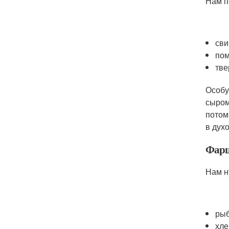
Нам п
сви
по
тве
Особу
сыром
потом
в дух
Фарш
Нам н
ры
хле