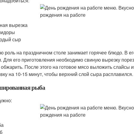
онадобиться:
ная вырезка
мидоры
рдый сыр
ю роль на праздничном столе занимает горячее блюдо. В е
. Для его приготовления необходимо свиную вырезку порезат
 обжарить. После этого на готовое мясо выложить слайсы 
овку на 10-15 минут, чтобы верхний слой сыра расплавился.
ированная рыба
ужно:
ба
б