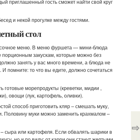
ый приглашенный гость сможет найти свой круг
есед и некой прогулке между гостями.
етный стол
усочное меню. В меню фуршета — мини-блюда
ие порционным закускам, которые можно без
должно занять у вас много времени, а блюда не
 И помните: то что вы едите, должно сочетаться
ь готовые морепродукты (креветки, мидии ,
ки), овощи (лук, картофель, оливки).
той способ приготовить кляр – смешать муку,
уки. Половину муки можно заменить крахмалом –
⇨
 – сыра или картофеля. Если обвалять шарики в
вкусу, но и по виду: от карри они станут желтыми,