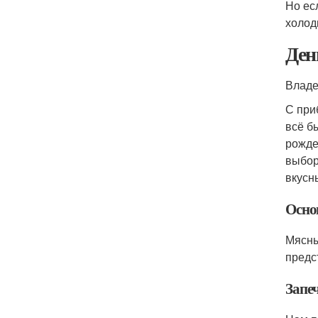
Но ес
холод
Ден
Владе
С при
всё б
рожде
выбор
вкусн
Осно
Мясны
предс
Запе