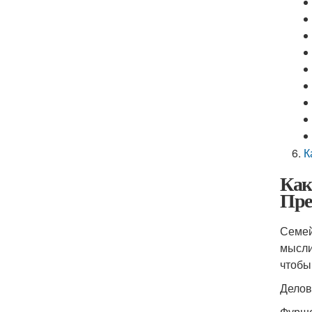
К
Как
Пре
Семей
мысли
чтобы
Делов
Фурше