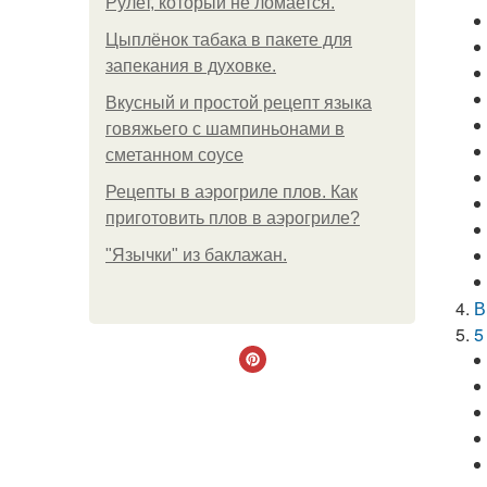
Рулет, который не ломается.
Цыплёнок табака в пакете для
запекания в духовке.
Вкусный и простой рецепт языка
говяжьего с шампиньонами в
сметанном соусе
Рецепты в аэрогриле плов. Как
приготовить плов в аэрогриле?
"Язычки" из баклажан.
В
5