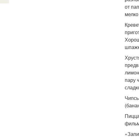
от па
мелко
Креве
приго
Хорош
шпажк
Хруст
предв
лимон
пару 
сладк
Чипсы
(бана
Пицца
фильм
«Запи