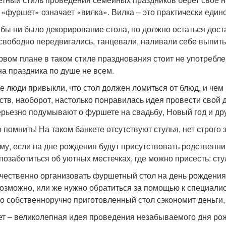
 «фуршет» означает «вилка». Вилка – это практически еди
 бы ни было декорирование стола, но должно остаться дост
свободно передвигались, танцевали, наливали себе выпить
рвом плане в таком стиле празднования стоит не употребле
на праздника по душе не всем.
е люди привыкли, что стол должен ломиться от блюд, и чем
ств, наоборот, настолько понравилась идея провести свой 
ерьезно подумывают о фуршете на свадьбу, Новый год и д
 помнить! На таком банкете отсутствуют стулья, нет строго 
му, если на дне рождения будут присутствовать родственни
 позаботиться об уютных местечках, где можно присесть: сту
ачественно организовать фуршетный стол на день рождения
возможно, или же нужно обратиться за помощью к специали
о собственноручно приготовленный стол сэкономит деньги,
т – великолепная идея проведения незабываемого дня рож