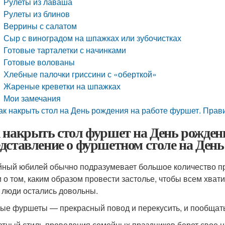
Рулеты из лаваша
Рулеты из блинов
Веррины с салатом
Сыр с виноградом на шпажках или зубочистках
Готовые тарталетки с начинками
Готовые волованы
Хлебные палочки гриссини с «оберткой»
Жареные креветки на шпажках
Мои замечания
ак накрыть стол на День рождения на работе фуршет. Пра
 накрыть стол фуршет на День рождени
дставление о фуршетном столе на День
ный юбилей обычно подразумевает большое количество пр
 о том, каким образом провести застолье, чтобы всем хватил
 люди остались довольны.
ые фуршеты — прекрасный повод и перекусить, и пообщать
тный стиль проведения семейных праздников берет свое на