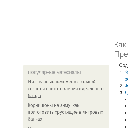
Как
Пре
Сод
К
Популярные материалы
р
Изысканные пельмени с семгой:
Ф
секреты приготовления идеального
Д
блюда
Корнишоны на зиму: как
приготовить хрустящие в литровых
банках