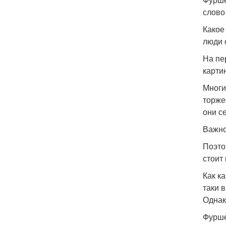
слово
Какое
люди 
На пе
карти
Многи
торже
они с
Важно
Поэто
стоит
Как к
таки 
Однак
Фурше