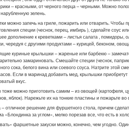
прики – красными, от черного перца – черными. Можно полож
 нарубленную зелень.
тки можно запечь на гриле, пожарить или отварить. Чтобы п
товления специи (чеснок, перец, имбирь ), сделайте соус и
ее дополнение к креветками – листья салата , помидоры, о
и, чередуя с другими продуктами – курицей, беконом, овощ
ящие куриные крылышки – жареные или барбекю – замечател
арительно замариновать. Смешайте специи (чеснок, паприку
ного сока, белого вина или соевого соуса. Натрите этой с
часов. Если в маринад добавить мед, крылышки приобретут
оватый вкус.
 тоже можно приготовить самим – из овощей (картофеля, цу
нов, яблок). Нарежьте их на тонкие пластины и пожарьте во
 – отличное решение для фуршетного стола, причем сделать
а «Блондинка за углом», мелко порезав все, что есть в хол
вать» фаршетные закуски можно, конечно, чем угодно. Один