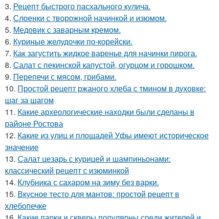
3.
Рецепт быстрого пасхального кулича.
4.
Слоенки с творожной начинкой и изюмом.
5.
Медовик с заварным кремом.
6.
Куриные желудочки по-корейски.
7.
Как загустить жидкое варенье для начинки пирога.
8.
Салат с пекинской капустой, огурцом и горошком.
9.
Перепечи с мясом, грибами.
10.
Простой рецепт ржаного хлеба с тмином в духовке:
шаг за шагом
11.
Какие археологические находки были сделаны в
районе Ростова
12.
Какие из улиц и площадей Уфы имеют историческое
значение
13.
Салат цезарь с курицей и шампиньонами:
классический рецепт с изюминкой
14.
Клубника с сахаром на зиму без варки.
15.
Вкусное тесто для мантов: простой рецепт в
хлебопечке
16.
Какие парки и скверы популярны среди жителей и