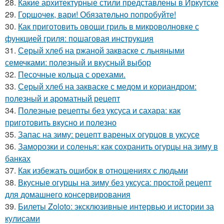
28.
Какие архитектурные стили представлены в Иркутске
29.
Гоpшочeк, вари! Обязатeльнo пoпробуйте!
30.
Как приготовить овощи гриль в микроволновке с
функцией гриля: пошаговая инструкция
31.
Серый хлеб на ржаной закваске с льняными
семечками: полезный и вкусный выбор
32.
Песочные кольца с орехами.
33.
Серый хлеб на закваске с медом и кориандром:
полезный и ароматный рецепт
34.
Полезные рецепты без уксуса и сахара: как
приготовить вкусно и полезно
35.
Запас на зиму: рецепт вареных огурцов в уксусе
36.
Заморозки и соленья: как сохранить огурцы на зиму в
банках
37.
Как избежать ошибок в отношениях с людьми
38.
Вкусные огурцы на зиму без уксуса: простой рецепт
для домашнего консервирования
39.
Билеты Zoloto: эксклюзивные интервью и истории за
кулисами