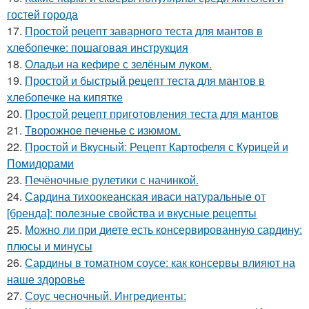
гостей города
17.
Простой рецепт заварного теста для мантов в
хлебопечке: пошаговая инструкция
18.
Оладьи на кефире с зелёным луком.
19.
Простой и быстрый рецепт теста для мантов в
хлебопечке на кипятке
20.
Простой рецепт приготовления теста для мантов
21.
Творожное печенье с изюмом.
22.
Простой и Вкусный: Рецепт Картофеля с Курицей и
Помидорами
23.
Печёночные рулетики с начинкой.
24.
Сардина тихоокеанская иваси натуральные от
[бренда]: полезные свойства и вкусные рецепты
25.
Можно ли при диете есть консервированную сардину:
плюсы и минусы
26.
Сардины в томатном соусе: как консервы влияют на
наше здоровье
27.
Соус чесночный. Ингредиенты: