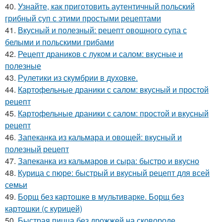
40.
Узнайте, как приготовить аутентичный польский
грибный суп с этими простыми рецептами
41.
Вкусный и полезный: рецепт овощного супа с
белыми и польскими грибами
42.
Рецепт драников с луком и салом: вкусные и
полезные
43.
Рулетики из скумбрии в духовке.
44.
Картофельные драники с салом: вкусный и простой
рецепт
45.
Картофельные драники с салом: простой и вкусный
рецепт
46.
Запеканка из кальмара и овощей: вкусный и
полезный рецепт
47.
Запеканка из кальмаров и сыра: быстро и вкусно
48.
Курица с пюре: быстрый и вкусный рецепт для всей
семьи
49.
Борщ без картошке в мультиварке. Борщ без
картошки (с курицей)
50.
Быстрая пицца без дрожжей на сковороде.