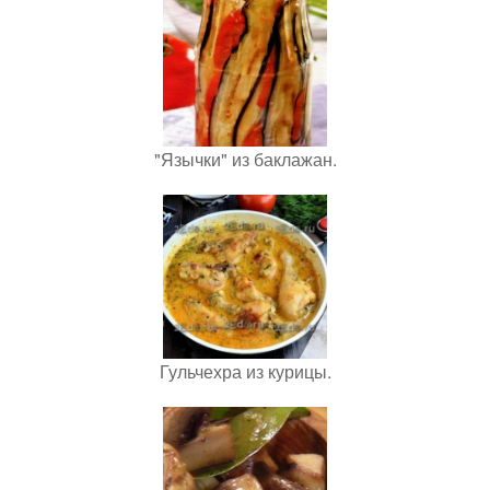
"Язычки" из баклажан.
Гульчехра из курицы.