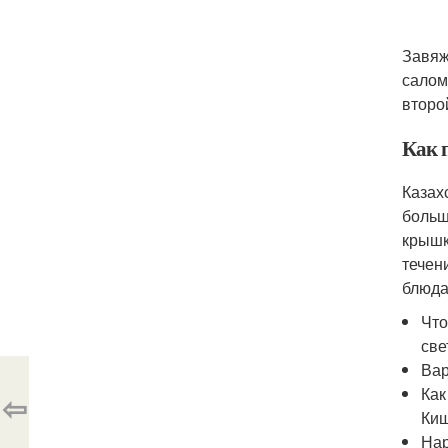
Завяж
салом
второ
Как 
Казах
больш
крышк
течен
блюда
Что
све
Вар
Как
⇦
Киш
Нар