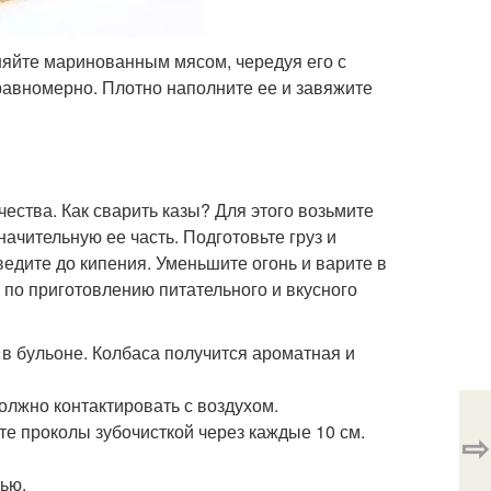
няйте маринованным мясом, чередуя его с
равномерно. Плотно наполните ее и завяжите
ества. Как сварить казы? Для этого возьмите
чительную ее часть. Подготовьте груз и
едите до кипения. Уменьшите огонь и варите в
 по приготовлению питательного и вкусного
 в бульоне. Колбаса получится ароматная и
олжно контактировать с воздухом.
йте проколы зубочисткой через каждые 10 см.
⇨
ью.