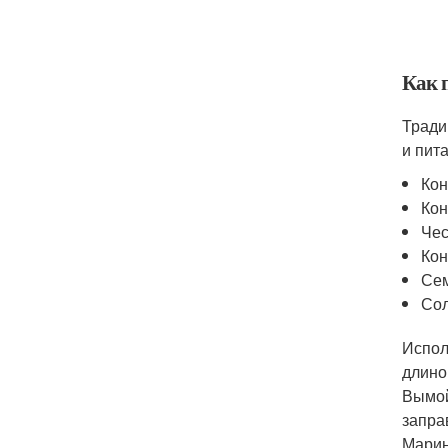
Как 
Тради
и пит
Кон
Кон
Чес
Кон
Сем
Сол
Испол
длино
Вымой
запра
Марин