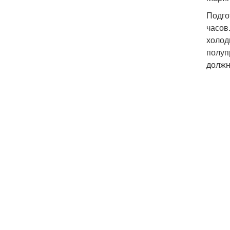
Подго
часов
холод
полуп
должн