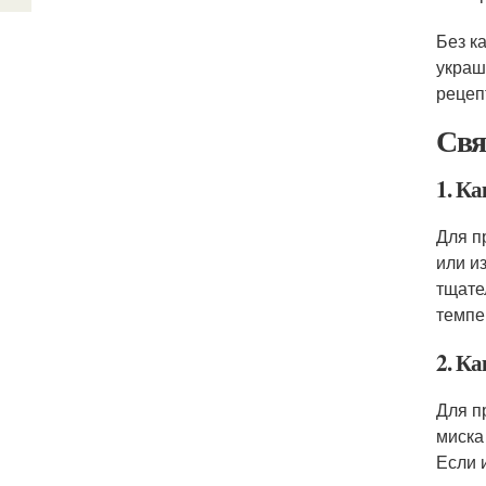
Без к
украш
рецеп
Свя
1. К
Для п
или и
тщате
темпе
2. Ка
Для п
миска
Если 