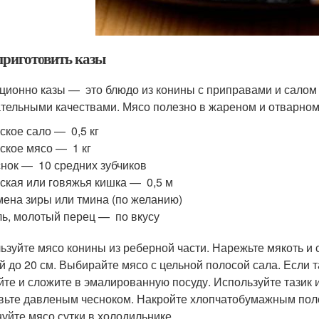
приготовить казы
ционно казы — это блюдо из конины с приправами и салом
ательными качествами. Мясо полезно в жареном и отварном
ское сало — 0,5 кг
ское мясо — 1 кг
нок — 10 средних зубчиков
ская или говяжья кишка — 0,5 м
ена зиры или тмина (по желанию)
ь, молотый перец — по вкусу
ьзуйте мясо конины из реберной части. Нарежьте мякоть и
й до 20 см. Выбирайте мясо с цельной полосой сала. Если т
те и сложите в эмалированную посуду. Используйте тазик 
вьте давленым чесноком. Накройте хлопчатобумажным пол
уйте мясо сутки в холодильнике.