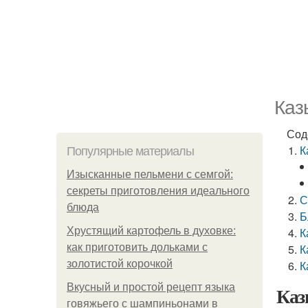
Каз
Сод
К
Популярные материалы
Изысканные пельмени с семгой:
секреты приготовления идеального
С
блюда
Б
Хрустящий картофель в духовке:
К
как приготовить дольками с
К
золотистой корочкой
К
Вкусный и простой рецепт языка
Каз
говяжьего с шампиньонами в