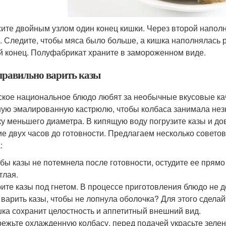
ите двойным узлом один конец кишки. Через второй напол
. Следите, чтобы мяса было больше, а кишка наполнялась 
й конец. Полуфабрикат храните в замороженном виде.
правильно варить казы
ское национальное блюдо любят за необычные вкусовые кач
ую эмалированную кастрюлю, чтобы колбаса занимала незна
у меньшего диаметра. В кипящую воду погрузите казы и дов
ие двух часов до готовности. Предлагаем несколько советов
:
бы казы не потемнела после готовности, остудите ее прямо
тлая.
ите казы под гнетом. В процессе приготовления блюдо не д
 варить казы, чтобы не лопнула оболочка? Для этого сдела
ка сохранит целостность и аппетитный внешний вид.
ежьте охлажденную колбасу, перед подачей украсьте зелен