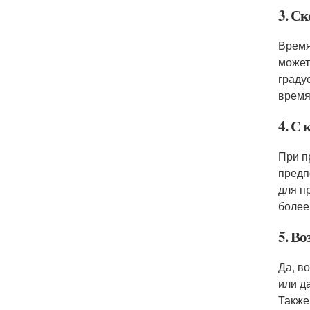
3. С
Время
может
граду
время
4. С
При п
предп
для п
более
5. Во
Да, в
или д
Также