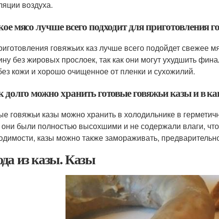
ляции воздуха.
кое мясо лучше всего подходит для приготовления г
риготовления говяжьих каз лучше всего подойдет свежее м
ину без жировых прослоек, так как они могут ухудшить фин
без кожи и хорошо очищенное от пленки и сухожилий.
к долго можно хранить готовые говяжьи казы и в ка
ые говяжьи казы можно хранить в холодильнике в герметичн
 они были полностью высохшими и не содержали влаги, чт
одимости, казы можно также замораживать, предварительно 
да из казы. Казы