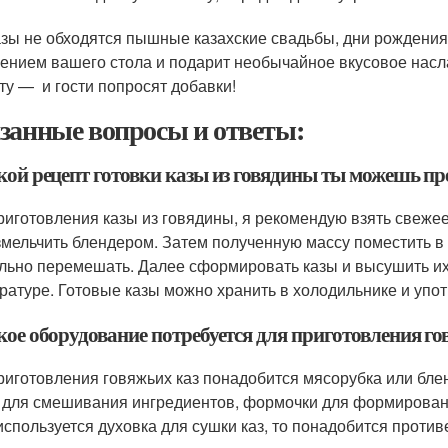
азы не обходятся пышные казахские свадьбы, дни рождения
ением вашего стола и подарит необычайное вкусовое насл
ту — и гости попросят добавки!
занные вопросы и ответы:
акой рецепт готовки казы из говядины ты можешь п
риготовления казы из говядины, я рекомендую взять свежее
змельчить блендером. Затем полученную массу поместить в м
льно перемешать. Далее сформировать казы и высушить их 
ратуре. Готовые казы можно хранить в холодильнике и упо
кое оборудование потребуется для приготовления го
риготовления говяжьих каз понадобится мясорубка или бле
 для смешивания ингредиентов, формочки для формировани
используется духовка для сушки каз, то понадобится против