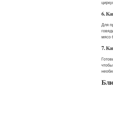
цирку
6. Ка
Для п
говяд
мясо 
7. Ка
Готов
чтобы
необх
Блю