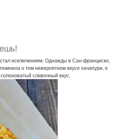
жешь!
е стал исключением. Однажды в Сан-франциско,
вспомнила о том невероятном вкусе хачапури, о
й солоноватый сливочный вкус.