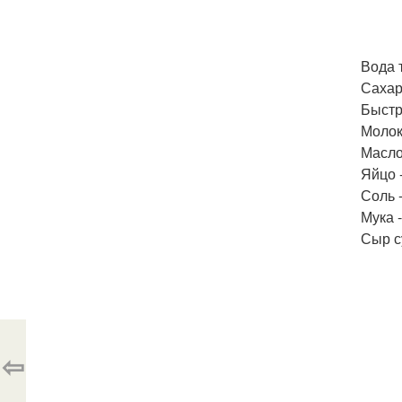
Вода 
Сахар 
Быстр
Молок
Масло 
Яйцо -
Соль -
Мука -
Сыр су
⇦