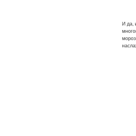
И да,
много
мороз
насла