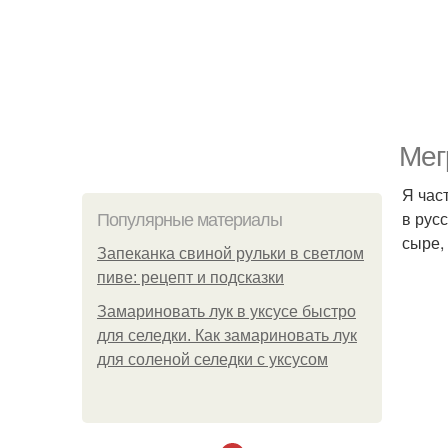
Мег
Я час
в рус
Популярные материалы
сыре,
Запеканка свиной рульки в светлом
пиве: рецепт и подсказки
Замариновать лук в уксусе быстро
для селедки. Как замариновать лук
для соленой селедки с уксусом