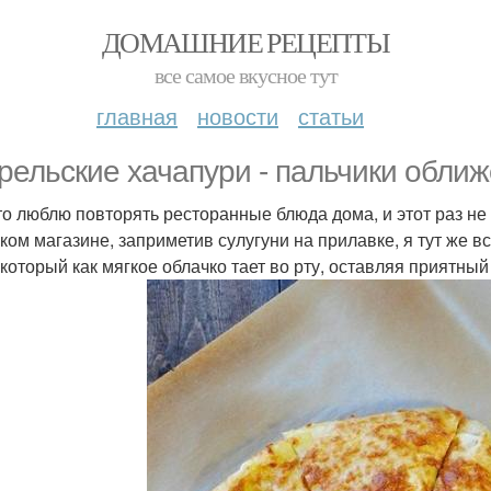
ДОМАШНИЕ РЕЦЕПТЫ
все самое вкусное тут
главная
новости
статьи
рельские хачапури - пальчики обли
то люблю повторять ресторанные блюда дома, и этот раз н
ском магазине, заприметив сулугуни на прилавке, я тут же 
 который как мягкое облачко тает во рту, оставляя приятны