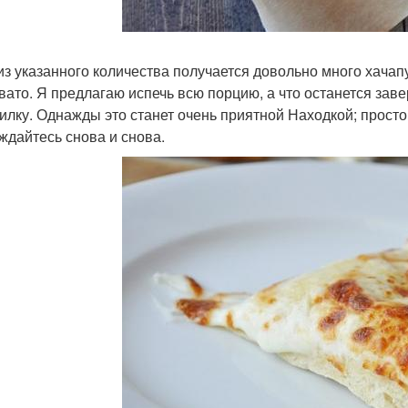
 из указанного количества получается довольно много хачап
вато. Я предлагаю испечь всю порцию, а что останется зав
илку. Однажды это станет очень приятной Находкой; прост
ждайтесь снова и снова.