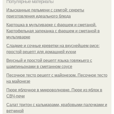
Популярные материалы
Изысканные пельмени с семгой: секреты
приготовления идеального блюда
Картошка в мультиварке с фаршем и сметаной.
Картофельная запеканка с фаршем и сметаной в
мультиварке
Сладкие и сочные креветки на вкуснейшем рисе:
простой рецепт для домашней кухни
Вкусный и простой рецепт языка говяжьего с
шампиньонами в сметанном соусе
Песочное тесто рецепт с майонезом. Песочное тесто
на майонезе
Пюре яблочное в микроволновке. Пюре из яблок в
СВЧ-печи
Салат тритон с кальмарами, крабовыми палочками и
ветчиной