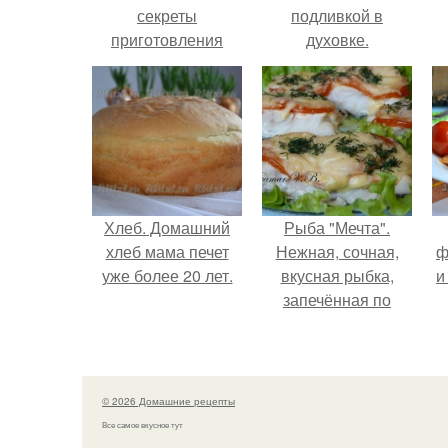
секреты
подливкой в
приготовления
духовке.
идеального блюда
Хлеб. Домашний
Рыба "Мечта".
хлеб мама печет
Нежная, сочная,
ф
уже более 20 лет.
вкусная рыбка,
и
запечённая по
этому рецепту,
полюбилась моей
семье.
© 2026 Домашние рецепты
Все самое вкусное тут