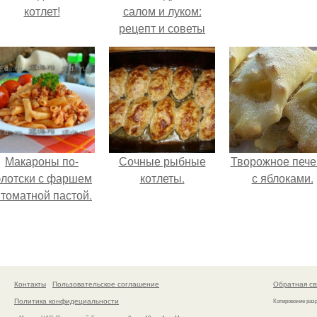
котлет!
салом и луком:
рецепт и советы
Макароны по-
Сочные рыбные
Творожное пече
лотски с фаршем
котлеты.
с яблоками.
 томатной пастой.
Контакты
Пользовательское соглашение
Обратная св
Политика конфидециальности
Копирование раз