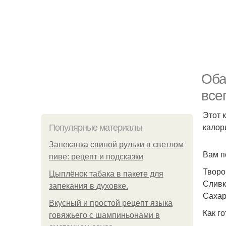
Оба
все
Этот 
калор
Популярные материалы
Запеканка свиной рульки в светлом
Вам п
пиве: рецепт и подсказки
Творог
Цыплёнок табака в пакете для
Сливк
запекания в духовке.
Сахар 
Вкусный и простой рецепт языка
Как го
говяжьего с шампиньонами в