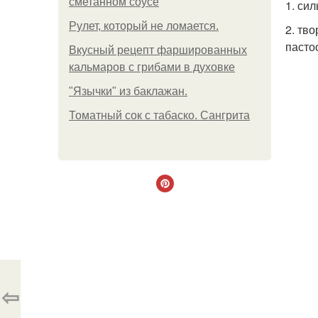
сметанном соусе
1. си
Рулет, который не ломается.
2. тв
пасто
Вкусный рецепт фаршированных
кальмаров с грибами в духовке
"Язычки" из баклажан.
Томатный сок с табаско. Сангрита
⇦