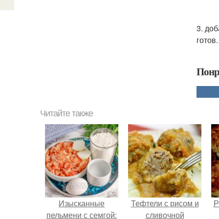
3. до
готов
Понр
Читайте также
Изысканные
Тефтели с рисом и
Р
пельмени с семгой:
сливочной