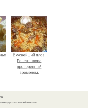
нье
Вкуснейший плов.
Рецепт плова
проверенный
временем.
язь
решено при указании обратной гиперссылки.