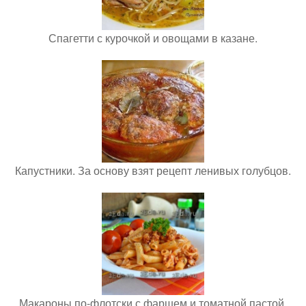
Спагетти с курочкой и овощами в казане.
Капустники. За основу взят рецепт ленивых голубцов.
Макароны по-флотски с фаршем и томатной пастой.