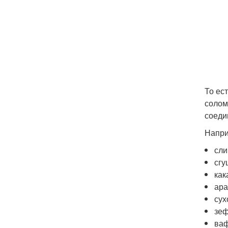
То ес
солом
соеди
Напри
сли
сгу
как
ара
сух
зеф
ваф