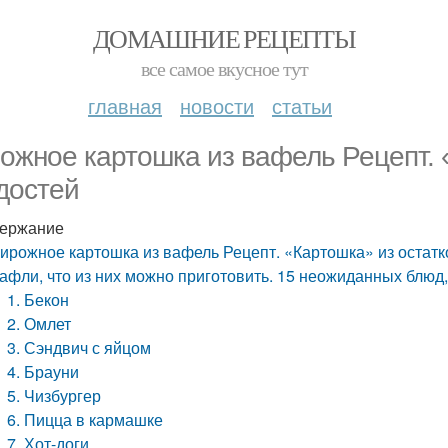
ДОМАШНИЕ РЕЦЕПТЫ
все самое вкусное тут
главная
новости
статьи
ожное картошка из вафель Рецепт. 
достей
ержание
ирожное картошка из вафель Рецепт. «Картошка» из остатк
афли, что из них можно приготовить. 15 неожиданных блюд
1. Бекон
2. Омлет
3. Сэндвич с яйцом
4. Брауни
5. Чизбургер
6. Пицца в кармашке
7. Хот-доги