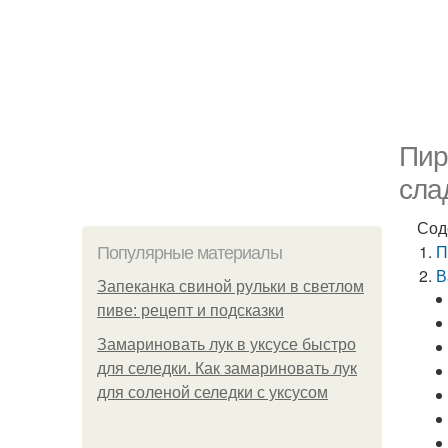
Пир
сла
Сод
П
Популярные материалы
В
Запеканка свиной рульки в светлом
пиве: рецепт и подсказки
Замариновать лук в уксусе быстро
для селедки. Как замариновать лук
для соленой селедки с уксусом