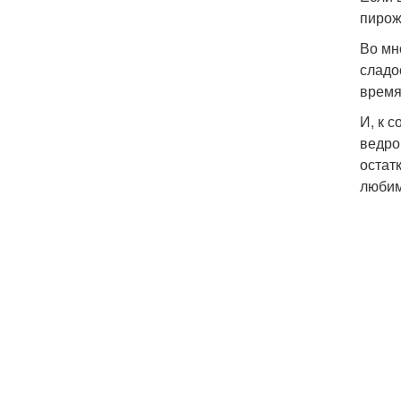
пирож
Во мн
сладо
время
И, к 
ведро
остат
любим