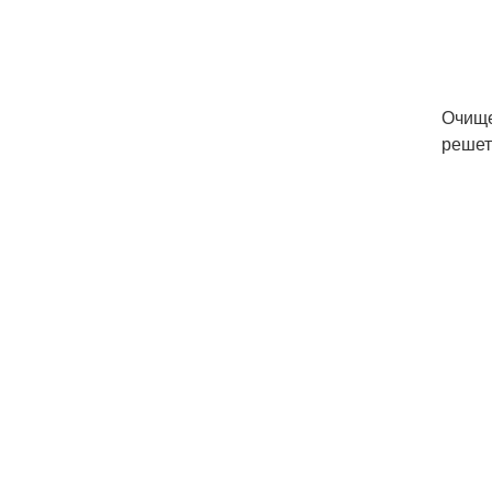
Очище
решет