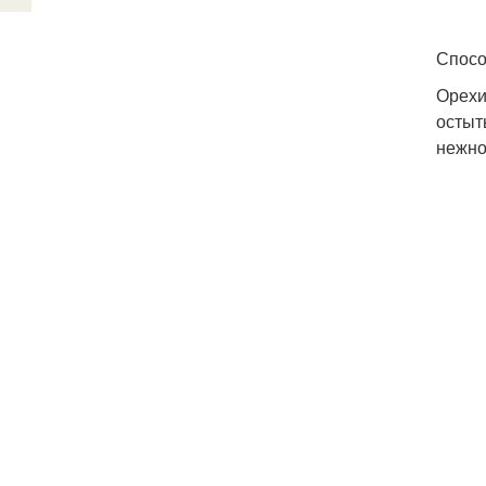
Спосо
Орехи
остыт
нежно