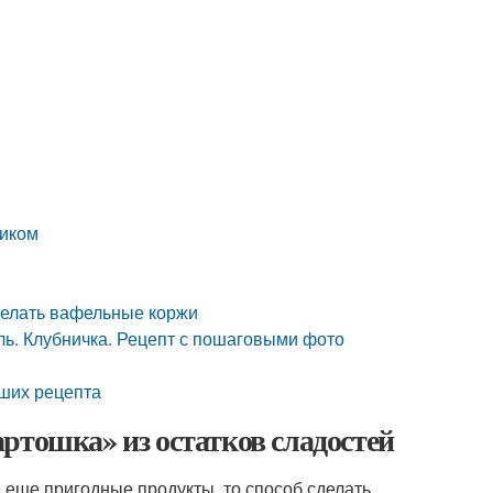
виком
сделать вафельные коржи
ль. Клубничка. Рецепт с пошаговыми фото
чших рецепта
ртошка» из остатков сладостей
еще пригодные продукты, то способ сделать