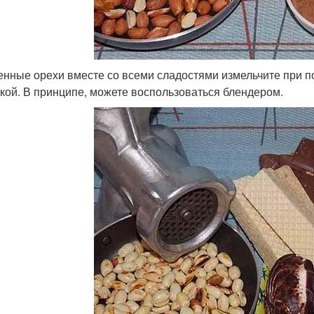
нные орехи вместе со всеми сладостями измельчите при п
кой. В принципе, можете воспользоваться блендером.