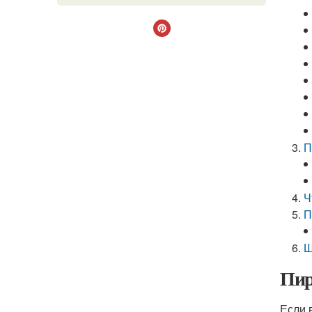
П
Ч
П
Ш
Пир
Если 