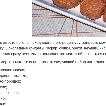
ть вместо печенья, входящего в его рецептуру, запросто м
ку, шоколадные конфеты, зефир, сушки, орехи, неудавшийся б
нения сразу нескольких компонентов может образоваться 
мер, вы можете использовать следующий набор ингредиен
вочное масло;
щенное молоко;
ао-порошок;
хис;
ое печенье;
ир;
ли;