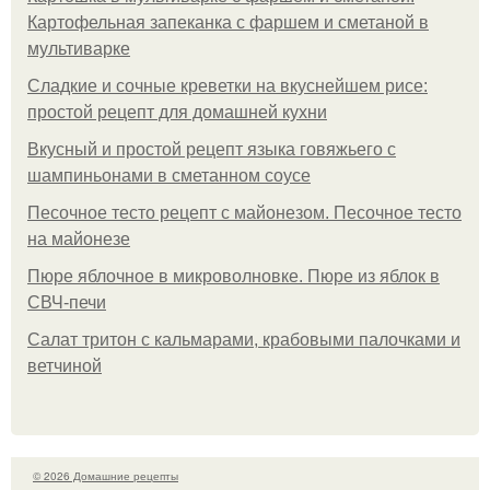
Картофельная запеканка с фаршем и сметаной в
мультиварке
Сладкие и сочные креветки на вкуснейшем рисе:
простой рецепт для домашней кухни
Вкусный и простой рецепт языка говяжьего с
шампиньонами в сметанном соусе
Песочное тесто рецепт с майонезом. Песочное тесто
на майонезе
Пюре яблочное в микроволновке. Пюре из яблок в
СВЧ-печи
Салат тритон с кальмарами, крабовыми палочками и
ветчиной
© 2026 Домашние рецепты