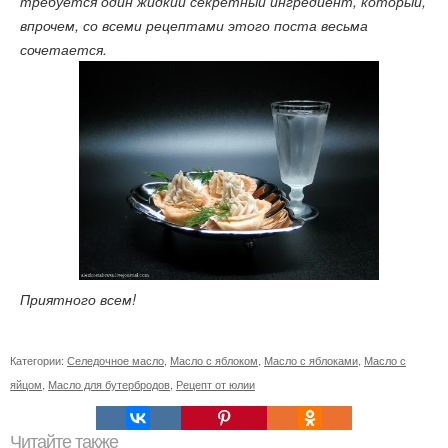
требуется один жидкий секретный ингредиент, который,
впрочем, со всеми рецептами этого поста весьма
сочетается.
Приятного всем!
Категории:
Селедочное масло
,
Масло с яблоком
,
Масло с яблоками
,
Масло с
яйцом
,
Масло для бутербродов
,
Рецепт от юлии
Читайте также