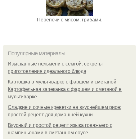
Перепечи с мясом, грибами.
Популярные материалы
Изысканные пельмени с семгой: секреты
приготовления идеального блюда
Картошка в мультиварке с фаршем и сметаной.
Картофельная запеканка с фаршем и сметаной в
мультиварке
Сладкие и сочные креветки на вкуснейшем рисе:
простой рецепт для домашней кухни
Вкусный и простой рецепт языка говяжьего с
шампиньонами в сметанном соусе