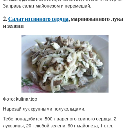
Заправь салат майонезом и перемешай.
2.
Салат из свиного сердца
, маринованного лука
и зелени
Фото: kulinar.top
Нарезай лук крупными полукольцами.
Тебе понадобится:
500 г вареного свиного сердца, 2
луковицы, 20 г любой зелени, 60 г майонеза, 1 ст.л.