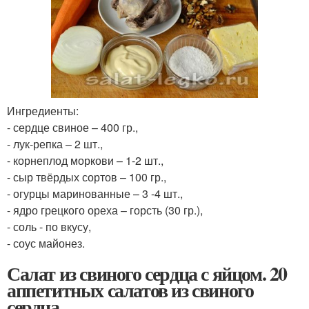
Ингредиенты:
- сердце свиное – 400 гр.,
- лук-репка – 2 шт.,
- корнеплод моркови – 1-2 шт.,
- сыр твёрдых сортов – 100 гр.,
- огурцы маринованные – 3 -4 шт.,
- ядро грецкого ореха – горсть (30 гр.),
- соль - по вкусу,
- соус майонез.
Салат из свиного сердца с яйцом. 20
аппетитных салатов из свиного
сердца