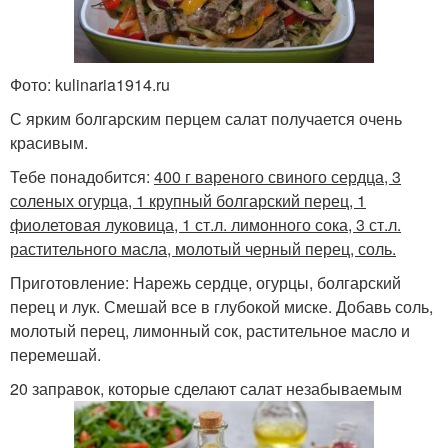
Фото: kulinaria1914.ru
С ярким болгарским перцем салат получается очень
красивым.
Тебе понадобится:
400 г вареного свиного сердца, 3
соленых огурца, 1 крупный болгарский перец, 1
фиолетовая луковица, 1 ст.л. лимонного сока, 3 ст.л.
растительного масла, молотый черный перец, соль.
Приготовление: Нарежь сердце, огурцы, болгарский
перец и лук. Смешай все в глубокой миске. Добавь соль,
молотый перец, лимонный сок, растительное масло и
перемешай.
20 заправок, которые сделают салат незабываемым