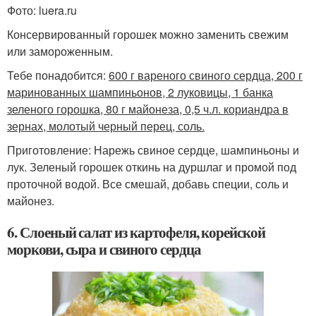
Фото: luera.ru
Консервированный горошек можно заменить свежим
или замороженным.
Тебе понадобится:
600 г вареного свиного сердца, 200 г
маринованных шампиньонов, 2 луковицы, 1 банка
зеленого горошка, 80 г майонеза, 0,5 ч.л. кориандра в
зернах, молотый черный перец, соль.
Приготовление: Нарежь свиное сердце, шампиньоны и
лук. Зеленый горошек откинь на дуршлаг и промой под
проточной водой. Все смешай, добавь специи, соль и
майонез.
6. Слоеный салат из картофеля, корейской
моркови, сыра и свиного сердца