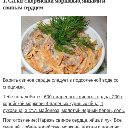
1. Салат с корейской морковью, яйцами и
свиным сердцем
Варить свиное сердце следует в подсоленной воде со
специями.
Тебе понадобится:
600 г вареного свиного сердца, 200 г
корейской моркови, 4 вареных куриных яйца, 1
луковица, 3 ст.л. майонеза, молотый черный перец, соль.
Приготовление: Нарежь свиное сердце, яйца и лук. Все
смешай, добавь корейскую морковь, посоли и поперчи.