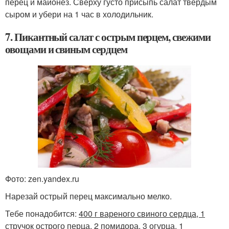
перец и майонез. Сверху густо присыпь салат твердым
сыром и убери на 1 час в холодильник.
7. Пикантный салат с острым перцем, свежими
овощами и свиным сердцем
Фото: zen.yandex.ru
Нарезай острый перец максимально мелко.
Тебе понадобится:
400 г вареного свиного сердца, 1
стручок острого перца, 2 помидора, 3 огурца, 1