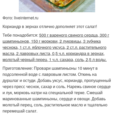
Фото: liveinternet.ru
Кориандр в зернах отлично дополняет этот салат!
Тебе понадобится:
500 г вареного свиного сердца, 300 г
шампиньонов, 150 г моркови, 2 луковицы, 3 зубчика
чеснока, 1 ст.л. яблочного уксуса, 2 ст.л. растительного
масла, 2 лавровых листа, 0,5 ч.л. кориандра в зернах,
молотый черный перец, 1 ч.л. сахара, соль, 2,5 л воды.
Приготовление: Провари шампиньоны 10 минут в
подсоленной воде с лавровым листом. Откинь на
дуршлаг и остуди. Добавь уксус, кориандр, пропущенный
через пресс чеснок, сахар и соль. Нарежь свиное сердце
и лук, морковь натри на специальной терке. Смешай
маринованные шампиньоны, сердце и овощи. Добавь
молотый перец, соль, растительное масло и тщательно
перемешай салат.