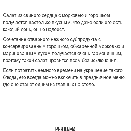
Салат из свиного сердца с морковью и горошком
получается настолько вкусным, что даже если его есть
Классический салат
Салат с сердца
каждый день, он не надоест.
Сочетание отварного нежного субпродукта с
консервированным горошком, обжаренной морковью и
Салат с куриными
Салат с отварным
маринованным луком получается очень гармоничным,
сердечками
сердцем
поэтому такой салат нравится всем без исключения.
Если потратить немного времени на украшение такого
блюда, его всегда можно включить в праздничное меню,
где оно станет одним из главных на столе.
Салаты из говяжьего
Сердце для салата
сердца
Салат из говяжьего
Вкусный салат
сердца