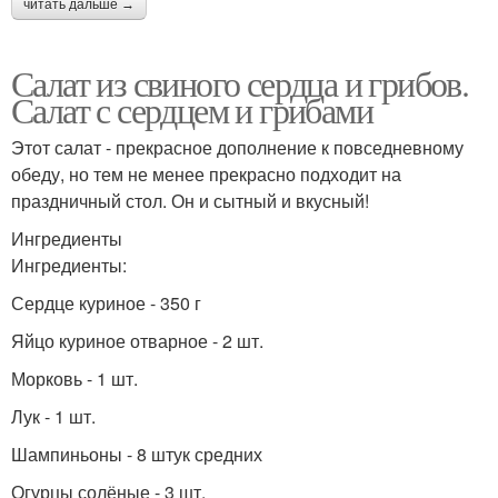
читать дальше →
Заправка из
Вкусные салаты
болгарского перца
Салат из свиного сердца и грибов.
Салат с сердцем и грибами
Этот салат - прекрасное дополнение к повседневному
Салаты с болгарским
Салат с болгарским
обеду, но тем не менее прекрасно подходит на
перцем
перцем
праздничный стол. Он и сытный и вкусный!
Ингредиенты
Ингредиенты:
Салат с болгарским и
Острые перцы
Сердце куриное - 350 г
Яйцо куриное отварное - 2 шт.
Морковь - 1 шт.
Салаты с фасолью
Салат с колбасой
Лук - 1 шт.
Шампиньоны - 8 штук средних
Огурцы солёные - 3 шт.