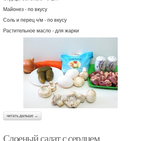
Салат с курицей
Салат из фасоли
Майонез - по вкусу
Соль и перец ч/м - по вкусу
Растительное масло - для жарки
Салат из корейской
Салат с сыром
морковки
Острый салат
Салат с красной
Салат с ветчиной
читать дальше →
Слоеный салат с сердцем.