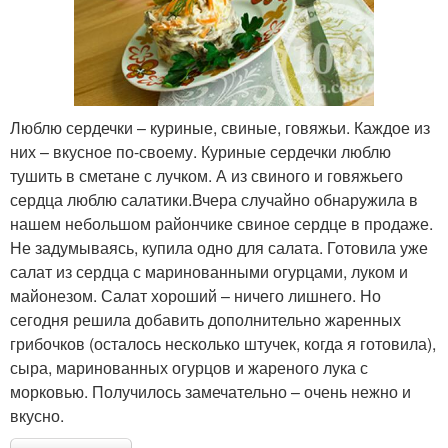
Перец в собственном
Болгарский перец
соку
Люблю сердечки – куриные, свиные, говяжьи. Каждое из
них – вкусное по-своему. Куриные сердечки люблю
Перец с помидорами
Перец с огурцами
тушить в сметане с лучком. А из свиного и говяжьего
сердца люблю салатики.Вчера случайно обнаружила в
нашем небольшом райончике свиное сердце в продаже.
Не задумываясь, купила одно для салата. Готовила уже
Икра из болгарского
Перец в томатном соке
салат из сердца с маринованными огурцами, луком и
перца
майонезом. Салат хороший – ничего лишнего. Но
сегодня решила добавить дополнительно жаренных
грибочков (осталось несколько штучек, когда я готовила),
Лечо из болгарского
Заготовка из
сыра, маринованных огурцов и жареного лука с
перца
болгарского перца
морковью. Получилось замечательно – очень нежно и
вкусно.