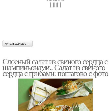
Корейский салат
Слоеные салаты
Салаты с сердцем
Салат с черносливом
читать дальше →
Слоеный салат из свиного сердца с
шампиньонами.. Салат из свиного
Салаты с свиным
Сытный салат
сердца с грибами: пошагово с фото
сердцем
Заготовки из
Перец на зиму
болгарского перца