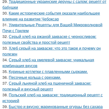
29.
Традиционные украинские деруны с салом: рецепт от
бабушки
30.
Какие исторические события оказали наибольшее
влияние на развитие Чебоксар
31.
Удивительные Рецепты для Вашей Микроволновой
Печи с Грилем
32.
Серый хлеб на ржаной закваске с черносливом:
полезные свойства и простой рецепт
33.
Хлеб серый на закваске: что это такое и почему он
полезен
34.
Серый хлеб на хмелевой закваске: уникальная
комбинация вкусов
35.
Куриные котлетки с плавленными сырками.
36.
Песочные кольца с орехами.
37.
Серый льняной хлеб на пшеничной закваске:
полезный и вкусный рецепт
38.
Польский хлеб на закваске: традиционный рецепт с
историей
39.
Быстро и вкусно: маринованные огурцы без сахара