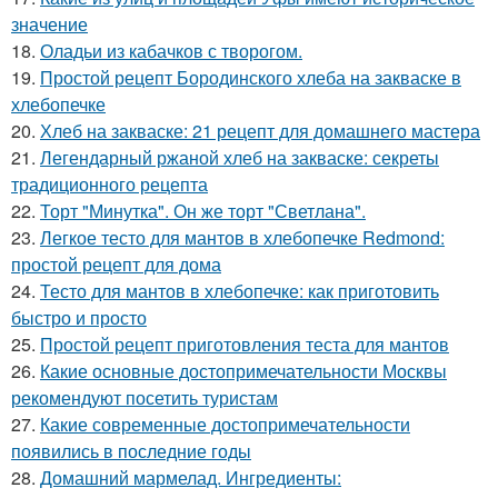
значение
18.
Оладьи из кабачков с творогом.
19.
Простой рецепт Бородинского хлеба на закваске в
хлебопечке
20.
Хлеб на закваске: 21 рецепт для домашнего мастера
21.
Легендарный ржаной хлеб на закваске: секреты
традиционного рецепта
22.
Торт "Минутка". Он же торт "Светлана".
23.
Легкое тесто для мантов в хлебопечке Redmond:
простой рецепт для дома
24.
Тесто для мантов в хлебопечке: как приготовить
быстро и просто
25.
Простой рецепт приготовления теста для мантов
26.
Какие основные достопримечательности Москвы
рекомендуют посетить туристам
27.
Какие современные достопримечательности
появились в последние годы
28.
Домашний мармелад. Ингредиенты: