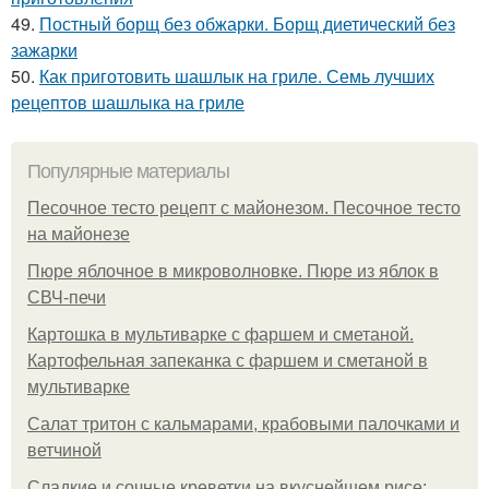
49.
Постный борщ без обжарки. Борщ диетический без
зажарки
50.
Как приготовить шашлык на гриле. Семь лучших
рецептов шашлыка на гриле
Популярные материалы
Песочное тесто рецепт с майонезом. Песочное тесто
на майонезе
Пюре яблочное в микроволновке. Пюре из яблок в
СВЧ-печи
Картошка в мультиварке с фаршем и сметаной.
Картофельная запеканка с фаршем и сметаной в
мультиварке
Салат тритон с кальмарами, крабовыми палочками и
ветчиной
Сладкие и сочные креветки на вкуснейшем рисе: