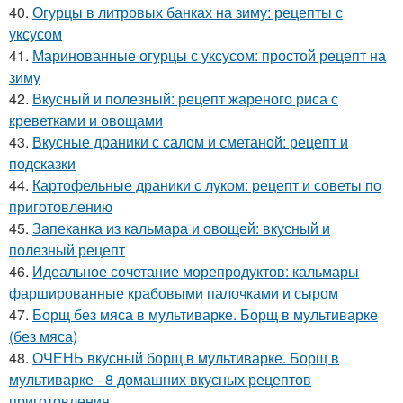
40.
Огурцы в литровых банках на зиму: рецепты с
уксусом
41.
Маринованные огурцы с уксусом: простой рецепт на
зиму
42.
Вкусный и полезный: рецепт жареного риса с
креветками и овощами
43.
Вкусные драники с салом и сметаной: рецепт и
подсказки
44.
Картофельные драники с луком: рецепт и советы по
приготовлению
45.
Запеканка из кальмара и овощей: вкусный и
полезный рецепт
46.
Идеальное сочетание морепродуктов: кальмары
фаршированные крабовыми палочками и сыром
47.
Борщ без мяса в мультиварке. Борщ в мультиварке
(без мяса)
48.
ОЧЕНЬ вкусный борщ в мультиварке. Борщ в
мультиварке - 8 домашних вкусных рецептов
приготовления