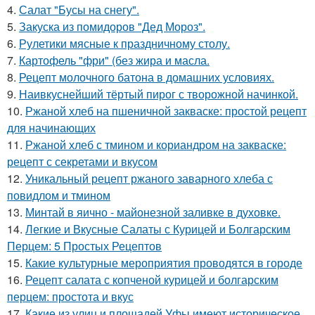
4.
Салат "Бусы на снегу".
5.
Закуска из помидоров "Дед Мороз".
6.
Рулетики мясные к праздничному столу.
7.
Картофель "фри" (без жира и масла.
8.
Рецепт молочного батона в домашних условиях.
9.
Наивкуснейший тёртый пирог с творожной начинкой.
10.
Ржаной хлеб на пшеничной закваске: простой рецепт
для начинающих
11.
Ржаной хлеб с тмином и кориандром на закваске:
рецепт с секретами и вкусом
12.
Уникальный рецепт ржаного заварного хлеба с
повидлом и тмином
13.
Минтай в яично - майонезной заливке в духовке.
14.
Легкие и Вкусные Салаты с Курицей и Болгарским
Перцем: 5 Простых Рецептов
15.
Какие культурные мероприятия проводятся в городе
16.
Рецепт салата с копченой курицей и болгарским
перцем: простота и вкус
17.
Какие из улиц и площадей Уфы имеют историческое