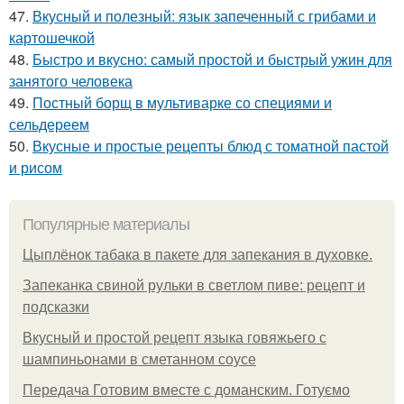
47.
Вкусный и полезный: язык запеченный с грибами и
картошечкой
48.
Быстро и вкусно: самый простой и быстрый ужин для
занятого человека
49.
Постный борщ в мультиварке со специями и
сельдереем
50.
Вкусные и простые рецепты блюд с томатной пастой
и рисом
Популярные материалы
Цыплёнок табака в пакете для запекания в духовке.
Запеканка свиной рульки в светлом пиве: рецепт и
подсказки
Вкусный и простой рецепт языка говяжьего с
шампиньонами в сметанном соусе
Передача Готовим вместе с доманским. Готуємо