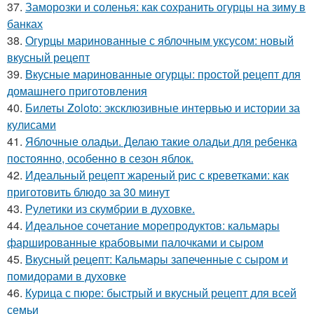
37.
Заморозки и соленья: как сохранить огурцы на зиму в
банках
38.
Огурцы маринованные с яблочным уксусом: новый
вкусный рецепт
39.
Вкусные маринованные огурцы: простой рецепт для
домашнего приготовления
40.
Билеты Zoloto: эксклюзивные интервью и истории за
кулисами
41.
Яблочные оладьи. Делаю такие оладьи для ребенка
постоянно, особенно в сезон яблок.
42.
Идеальный рецепт жареный рис с креветками: как
приготовить блюдо за 30 минут
43.
Рулетики из скумбрии в духовке.
44.
Идеальное сочетание морепродуктов: кальмары
фаршированные крабовыми палочками и сыром
45.
Вкусный рецепт: Кальмары запеченные с сыром и
помидорами в духовке
46.
Курица с пюре: быстрый и вкусный рецепт для всей
семьи