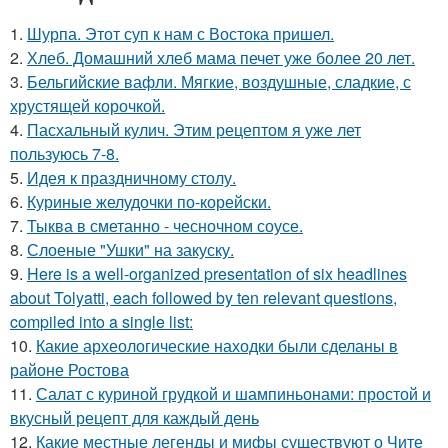
1.
Шурпа. Этот суп к нам с Востока пришел.
2.
Хлеб. Домашний хлеб мама печет уже более 20 лет.
3.
Бельгийские вафли. Мягкие, воздушные, сладкие, с
хрустящей корочкой.
4.
Пасхальный кулич. Этим рецептом я уже лет
пользуюсь 7-8.
5.
Идея к праздничному столу.
6.
Куриные желудочки по-корейски.
7.
Тыква в сметанно - чесночном соусе.
8.
Слоеные "Ушки" на закуску.
9.
Here is a well-organized presentation of six headlines
about Tolyatti, each followed by ten relevant questions,
compiled into a single list:
10.
Какие археологические находки были сделаны в
районе Ростова
11.
Салат с куриной грудкой и шампиньонами: простой и
вкусный рецепт для каждый день
12.
Какие местные легенды и мифы существуют о Чите