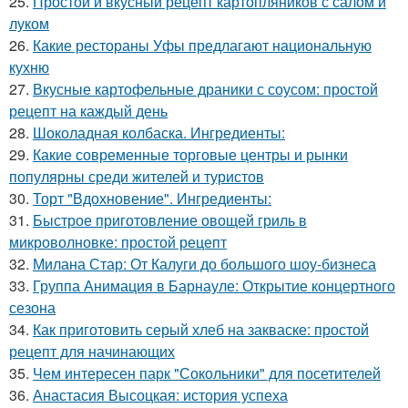
25.
Простой и вкусный рецепт картопляников с салом и
луком
26.
Какие рестораны Уфы предлагают национальную
кухню
27.
Вкусные картофельные драники с соусом: простой
рецепт на каждый день
28.
Шоколадная колбаска. Ингредиенты:
29.
Какие современные торговые центры и рынки
популярны среди жителей и туристов
30.
Торт "Вдохновение". Ингредиенты:
31.
Быстрое приготовление овощей гриль в
микроволновке: простой рецепт
32.
Милана Стар: От Калуги до большого шоу-бизнеса
33.
Группа Анимация в Барнауле: Открытие концертного
сезона
34.
Как приготовить серый хлеб на закваске: простой
рецепт для начинающих
35.
Чем интересен парк "Сокольники" для посетителей
36.
Анастасия Высоцкая: история успеха