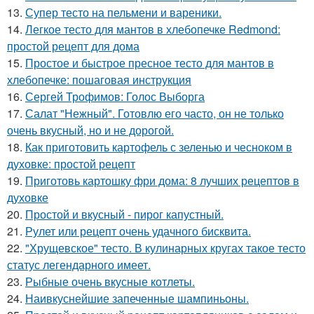
13.
Супер тесто на пельмени и вареники.
14.
Легкое тесто для мантов в хлебопечке Redmond:
простой рецепт для дома
15.
Простое и быстрое пресное тесто для мантов в
хлебопечке: пошаговая инструкция
16.
Сергей Трофимов: Голос Выборга
17.
Салат "Нежный". Готовлю его часто, он не только
очень вкусный, но и не дорогой.
18.
Как приготовить картофель с зеленью и чесноком в
духовке: простой рецепт
19.
Приготовь картошку фри дома: 8 лучших рецептов в
духовке
20.
Простой и вкусный - пирог капустный.
21.
Рулет или рецепт очень удачного бисквита.
22.
"Хрущевское" тесто. В кулинарных кругах такое тесто
статус легендарного имеет.
23.
Рыбные очень вкусные котлеты.
24.
Наивкуснейшие запеченные шампиньоны.