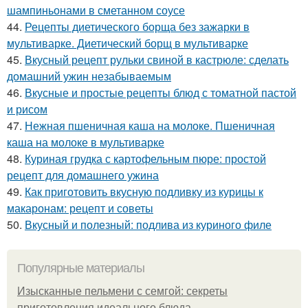
шампиньонами в сметанном соусе
44.
Рецепты диетического борща без зажарки в
мультиварке. Диетический борщ в мультиварке
45.
Вкусный рецепт рульки свиной в кастрюле: сделать
домашний ужин незабываемым
46.
Вкусные и простые рецепты блюд с томатной пастой
и рисом
47.
Нежная пшеничная каша на молоке. Пшеничная
каша на молоке в мультиварке
48.
Куриная грудка с картофельным пюре: простой
рецепт для домашнего ужина
49.
Как приготовить вкусную подливку из курицы к
макаронам: рецепт и советы
50.
Вкусный и полезный: подлива из куриного филе
Популярные материалы
Изысканные пельмени с семгой: секреты
приготовления идеального блюда