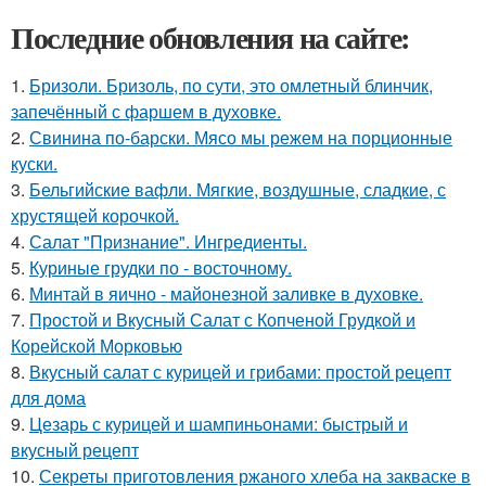
Последние обновления на сайте:
1.
Бризоли. Бризоль, по сути, это омлетный блинчик,
запечённый с фаршем в духовке.
2.
Свинина по-барски. Мясо мы режем на порционные
куски.
3.
Бельгийские вафли. Мягкие, воздушные, сладкие, с
хрустящей корочкой.
4.
Салат "Признание". Ингредиенты.
5.
Куриные грудки по - восточному.
6.
Минтай в яично - майонезной заливке в духовке.
7.
Простой и Вкусный Салат с Копченой Грудкой и
Корейской Морковью
8.
Вкусный салат с курицей и грибами: простой рецепт
для дома
9.
Цезарь с курицей и шампиньонами: быстрый и
вкусный рецепт
10.
Секреты приготовления ржаного хлеба на закваске в