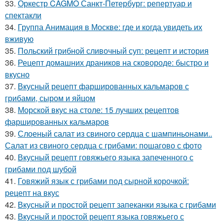
33.
Оркестр CAGMO Санкт-Петербург: репертуар и
спектакли
34.
Группа Анимация в Москве: где и когда увидеть их
вживую
35.
Польский грибной сливочный суп: рецепт и история
36.
Рецепт домашних драников на сковороде: быстро и
вкусно
37.
Вкусный рецепт фаршированных кальмаров с
грибами, сыром и яйцом
38.
Морской вкус на столе: 15 лучших рецептов
фаршированных кальмаров
39.
Слоеный салат из свиного сердца с шампиньонами..
Салат из свиного сердца с грибами: пошагово с фото
40.
Вкусный рецепт говяжьего языка запеченного с
грибами под шубой
41.
Говяжий язык с грибами под сырной корочкой:
рецепт на вкус
42.
Вкусный и простой рецепт запеканки языка с грибами
43.
Вкусный и простой рецепт языка говяжьего с