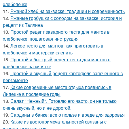
хлебопечке
11.
Ржаной хлеб на закваске: традиции и современность
12.
Ржаные горбушки с солодом на закваске: история и
рецепт из Таллина
13.
Простой рецепт заварного теста для мантов в
хлебопечке: пошаговая инструкция
14.
Легкое тесто для мантов: как приготовить в
хлебопечке и мастерски слепить
15.
Простой и быстрый рецепт теста для мантов в
хлебопечке на кипятке
16.
Простой и вкусный рецепт картофеля запечённого в
пергаменте
17.
Какие современные места отдыха появились в
Липецке в последние годы
18.
Салат "Нежный". Готовлю его часто, он не только
очень вкусный, но и не дорогой.
19.
Сардины в банке: все о пользе и вреде для здоровья
20.
Какие из достопримечательностей связаны с
известными людьми