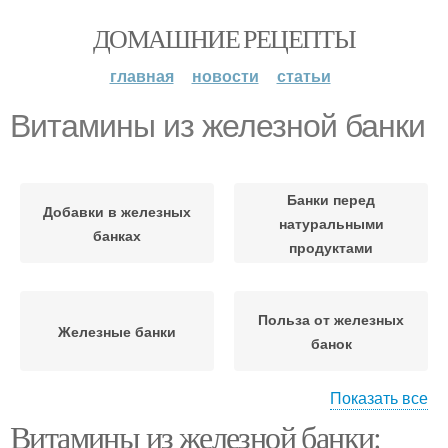
ДОМАШНИЕ РЕЦЕПТЫ
главная
новости
статьи
Витамины из железной банки
Банки перед
Добавки в железных
натуральными
банках
продуктами
Польза от железных
Железные банки
банок
Показать все
Витамины из железной банки:
Банки для витаминов
Витамины от света