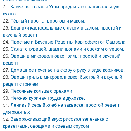
21.
Какие рестораны Уфы предлагают национальную
кухню
22.
Тёртый пирог с творогом и маком.
23.
Драники картофельные с луком и салом: простой и
вкусный рецепт
24.
Простые и Вкусные Рецепты Картофеля от Самвела
25.
Салат с курицей, шампиньонами и свежим огурцом.
26.
Овощи в микроволновке гриль: простой и вкусный
рецепт
27.
Домашнее печенье на скорую руку в виде коржиков.
28.
Овощи гриль в микроволновке: быстрый и вкусный
рецепт с грилем
29.
Песочные кольца с орехами.
30.
Нежная куриная грудка в духовке.
31.
Ленивый серый хлеб на закваске: простой рецепт
для занятых
32.
Завораживающий вкус: рисовая запеканка с
креветками, овощами и соевым соусом