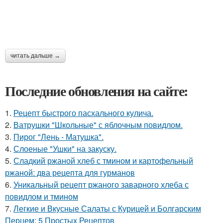
читать дальше →
Последние обновления на сайте:
1.
Рецепт быстрого пасхального кулича.
2.
Ватрушки "Школьные" с яблочным повидлом.
3.
Пирог "Лень - Матушка".
4.
Слоеные "Ушки" на закуску.
5.
Сладкий ржаной хлеб с тмином и картофельный
ржаной: два рецепта для гурманов
6.
Уникальный рецепт ржаного заварного хлеба с
повидлом и тмином
7.
Легкие и Вкусные Салаты с Курицей и Болгарским
Перцем: 5 Простых Рецептов