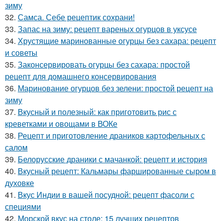
зиму
32.
Самса. Себе рецептик сохрани!
33.
Запас на зиму: рецепт вареных огурцов в уксусе
34.
Хрустящие маринованные огурцы без сахара: рецепт
и советы
35.
Законсервировать огурцы без сахара: простой
рецепт для домашнего консервирования
36.
Маринование огурцов без зелени: простой рецепт на
зиму
37.
Вкусный и полезный: как приготовить рис с
креветками и овощами в ВОКе
38.
Рецепт и приготовление драников картофельных с
салом
39.
Белорусские драники с мачанкой: рецепт и история
40.
Вкусный рецепт: Кальмары фаршированные сыром в
духовке
41.
Вкус Индии в вашей посудной: рецепт фасоли с
специями
42.
Морской вкус на столе: 15 лучших рецептов