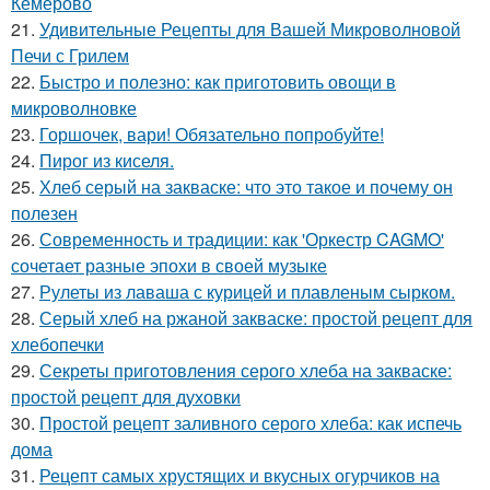
Кемерово
21.
Удивительные Рецепты для Вашей Микроволновой
Печи с Грилем
22.
Быстро и полезно: как приготовить овощи в
микроволновке
23.
Горшочек, вари! Обязательно попробуйте!
24.
Пирог из киселя.
25.
Хлеб серый на закваске: что это такое и почему он
полезен
26.
Современность и традиции: как 'Оркестр CAGMO'
сочетает разные эпохи в своей музыке
27.
Рулеты из лаваша с курицей и плавленым сырком.
28.
Серый хлеб на ржаной закваске: простой рецепт для
хлебопечки
29.
Секреты приготовления серого хлеба на закваске:
простой рецепт для духовки
30.
Простой рецепт заливного серого хлеба: как испечь
дома
31.
Рецепт самых хрустящих и вкусных огурчиков на