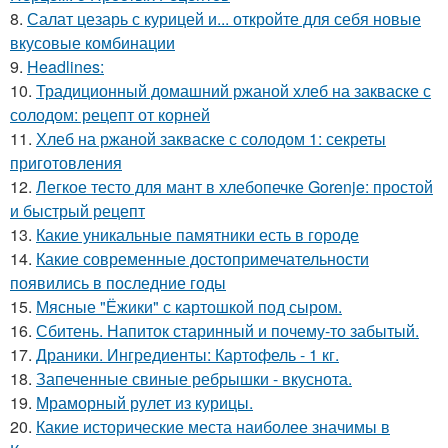
8.
Салат цезарь с курицей и... откройте для себя новые
вкусовые комбинации
9.
Headlines:
10.
Традиционный домашний ржаной хлеб на закваске с
солодом: рецепт от корней
11.
Хлеб на ржаной закваске с солодом 1: секреты
приготовления
12.
Легкое тесто для мант в хлебопечке Gorenje: простой
и быстрый рецепт
13.
Какие уникальные памятники есть в городе
14.
Какие современные достопримечательности
появились в последние годы
15.
Мясные "Ёжики" с картошкой под сыром.
16.
Сбитень. Напиток старинный и почему-то забытый.
17.
Драники. Ингредиенты: Картофель - 1 кг.
18.
Запеченные свиные ребрышки - вкуснота.
19.
Мраморный рулет из курицы.
20.
Какие исторические места наиболее значимы в