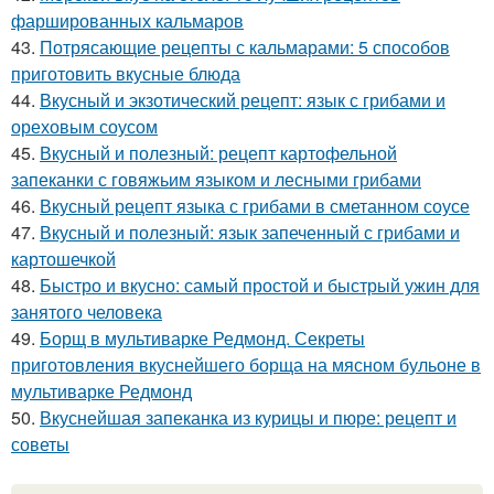
фаршированных кальмаров
43.
Потрясающие рецепты с кальмарами: 5 способов
приготовить вкусные блюда
44.
Вкусный и экзотический рецепт: язык с грибами и
ореховым соусом
45.
Вкусный и полезный: рецепт картофельной
запеканки с говяжьим языком и лесными грибами
46.
Вкусный рецепт языка с грибами в сметанном соусе
47.
Вкусный и полезный: язык запеченный с грибами и
картошечкой
48.
Быстро и вкусно: самый простой и быстрый ужин для
занятого человека
49.
Борщ в мультиварке Редмонд. Секреты
приготовления вкуснейшего борща на мясном бульоне в
мультиварке Редмонд
50.
Вкуснейшая запеканка из курицы и пюре: рецепт и
советы