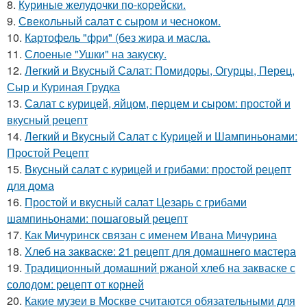
8.
Куриные желудочки по-корейски.
9.
Свекольный салат с сыром и чесноком.
10.
Картофель "фри" (без жира и масла.
11.
Слоеные "Ушки" на закуску.
12.
Легкий и Вкусный Салат: Помидоры, Огурцы, Перец,
Сыр и Куриная Грудка
13.
Салат с курицей, яйцом, перцем и сыром: простой и
вкусный рецепт
14.
Легкий и Вкусный Салат с Курицей и Шампиньонами:
Простой Рецепт
15.
Вкусный салат с курицей и грибами: простой рецепт
для дома
16.
Простой и вкусный салат Цезарь с грибами
шампиньонами: пошаговый рецепт
17.
Как Мичуринск связан с именем Ивана Мичурина
18.
Хлеб на закваске: 21 рецепт для домашнего мастера
19.
Традиционный домашний ржаной хлеб на закваске с
солодом: рецепт от корней
20.
Какие музеи в Москве считаются обязательными для