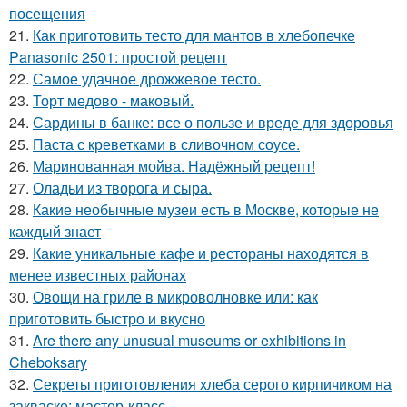
посещения
21.
Как приготовить тесто для мантов в хлебопечке
Panasonic 2501: простой рецепт
22.
Самое удачное дрожжевое тесто.
23.
Торт медово - маковый.
24.
Сардины в банке: все о пользе и вреде для здоровья
25.
Паста с креветками в сливочном соусе.
26.
Маринованная мойва. Надёжный рецепт!
27.
Оладьи из творога и сыра.
28.
Какие необычные музеи есть в Москве, которые не
каждый знает
29.
Какие уникальные кафе и рестораны находятся в
менее известных районах
30.
Овощи на гриле в микроволновке или: как
приготовить быстро и вкусно
31.
Are there any unusual museums or exhibitions in
Cheboksary
32.
Секреты приготовления хлеба серого кирпичиком на
закваске: мастер-класс