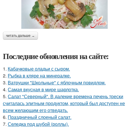
читать дальше →
Последние обновления на сайте:
1.
Кабачковые оладьи с сыром.
2.
Рыбка в кляре на минералке.
3.
Ватрушки "Школьные" с яблочным повидлом.
4.
Самая вкусная в мире шарлотка.
5.
Салат "Северный". В далекие времена печень трески
считалась элитным продуктом, который был доступен не
всем желающим его отведать.
6.
Праздничный слоеный салат.
7.
Селедка под шубой (роллы).