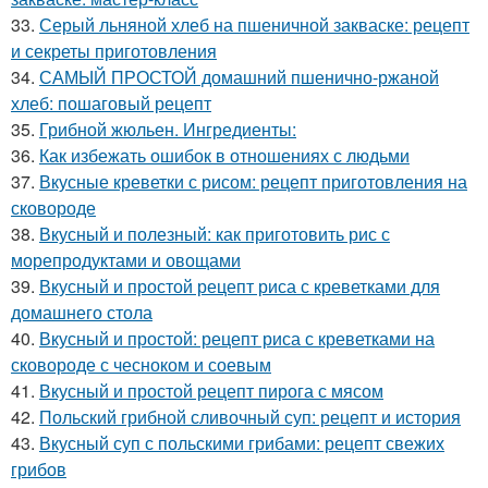
33.
Серый льняной хлеб на пшеничной закваске: рецепт
и секреты приготовления
34.
САМЫЙ ПРОСТОЙ домашний пшенично-ржаной
хлеб: пошаговый рецепт
35.
Грибной жюльен. Ингредиенты:
36.
Как избежать ошибок в отношениях с людьми
37.
Вкусные креветки с рисом: рецепт приготовления на
сковороде
38.
Вкусный и полезный: как приготовить рис с
морепродуктами и овощами
39.
Вкусный и простой рецепт риса с креветками для
домашнего стола
40.
Вкусный и простой: рецепт риса с креветками на
сковороде с чесноком и соевым
41.
Вкусный и простой рецепт пирога с мясом
42.
Польский грибной сливочный суп: рецепт и история
43.
Вкусный суп с польскими грибами: рецепт свежих
грибов