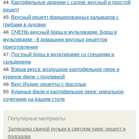
44.
Картофельные драники с салом: вкусный и простой
рецепт
45.
Вкусный рецепт фаршированных кальмаров с
грибами в духовке
46.
ОЧЕНЬ вкусный борщ в мультиварке. Борщ в
мультиварке - 8 домашних вкусных рецептов
приготовления
47.
Постный борщ в мультиварке со специями и
сельдереем
48.
Взрыв вкуса: воздушное картофельное пюре и
куриное филе с подливкой
49.
Вкус Индии: рецепты с фасолью
50.
Куриные филе и картофельное пюре: идеальное
сочетание на вашем столе
Популярные материалы
Запеканка свиной рульки в светлом пиве: рецепт и
подсказки