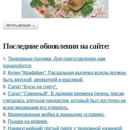
читать дальше →
Последние обновления на сайте:
1.
Творожные пончики. Для приготовления нам
понадобится:
2.
Кулич "Краффин". Пасхальная выпечка всегда должна
быть вкусной, ароматной и красивой.
3.
Салат "Бусы на снегу".
4.
Салат "Северный". В далекие времена печень трески
считалась элитным продуктом, который был доступен не
всем желающим его отведать.
5.
Маринованная мойва в домашних условиях.
6.
Пышки на кефире.
7.
Наивкуснейший тёртый пирог с творожной начинкой.