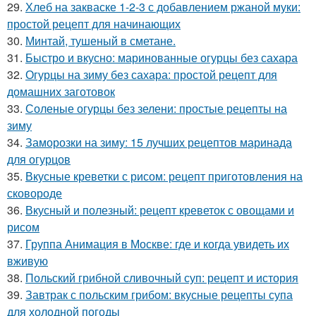
29.
Хлеб на закваске 1-2-3 с добавлением ржаной муки:
простой рецепт для начинающих
30.
Минтай, тушеный в сметане.
31.
Быстро и вкусно: маринованные огурцы без сахара
32.
Огурцы на зиму без сахара: простой рецепт для
домашних заготовок
33.
Соленые огурцы без зелени: простые рецепты на
зиму
34.
Заморозки на зиму: 15 лучших рецептов маринада
для огурцов
35.
Вкусные креветки с рисом: рецепт приготовления на
сковороде
36.
Вкусный и полезный: рецепт креветок с овощами и
рисом
37.
Группа Анимация в Москве: где и когда увидеть их
вживую
38.
Польский грибной сливочный суп: рецепт и история
39.
Завтрак с польским грибом: вкусные рецепты супа
для холодной погоды