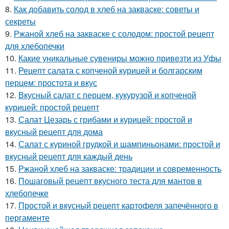
8.
Как добавить солод в хлеб на закваске: советы и
секреты
9.
Ржаной хлеб на закваске с солодом: простой рецепт
для хлебопечки
10.
Какие уникальные сувениры можно привезти из Уфы
11.
Рецепт салата с копченой курицей и болгарским
перцем: простота и вкус
12.
Вкусный салат с перцем, кукурузой и копченой
курицей: простой рецепт
13.
Салат Цезарь с грибами и курицей: простой и
вкусный рецепт для дома
14.
Салат с куриной грудкой и шампиньонами: простой и
вкусный рецепт для каждый день
15.
Ржаной хлеб на закваске: традиции и современность
16.
Пошаговый рецепт вкусного теста для мантов в
хлебопечке
17.
Простой и вкусный рецепт картофеля запечённого в
пергаменте