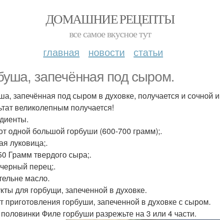
ДОМАШНИЕ РЕЦЕПТЫ
все самое вкусное тут
главная
новости
статьи
буша, запечённая под сыром.
ша, запечённая под сыром в духовке, получается и сочной и
ьтат великолепным получается!
диенты.
от одной большой горбуши (600-700 грамм);.
ая луковица;.
50 Грамм твердого сыра;.
 черный перец;.
тельне масло.
кты для горбущи, запеченной в духовке.
т приготовления горбуши, запеченной в духовке с сыром.
е половинки Филе горбуши разрежьте на 3 или 4 части.