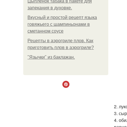
Цыплёнок табака в пакете для
запекания в духовке.
Вкусный и простой рецепт языка
говяжьего с шампиньонами в
сметанном соусе
Рецепты в аэрогриле плов. Как
приготовить плов в аэрогриле?
"Язычки" из баклажан.
2. лу
3. сыр
4. об
равно