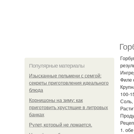
Гор
Горбу
резул
Популярные материалы
Ингре
Изысканные пельмени с семгой:
Филе 
секреты приготовления идеального
Крупн
блюда
100-1
Корнишоны на зиму: как
Соль,
приготовить хрустящие в литровых
Расти
банках
Проду
Рецеп
Рулет, который не ломается.
1. об