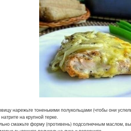
ковицу нарежьте тоненькими полукольцами (чтобы они успел
 натрите на крупной терке.
ильно смажьте форму (противень) подсолнечным маслом, выл
мерно выложите полукольца лука и поперчите.