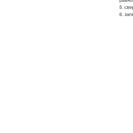
5. св
6. за