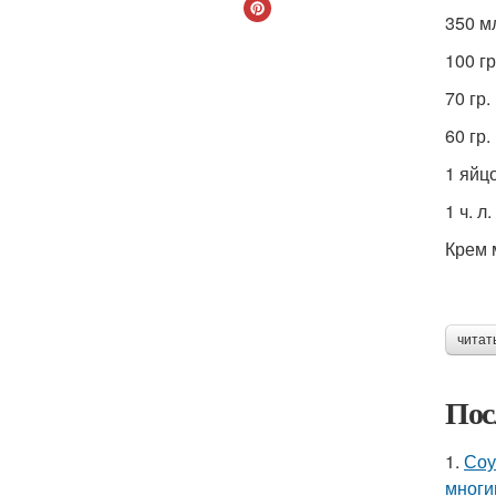
350 м
100 г
70 гр
60 гр.
1 яйц
1 ч. 
Крем 
читат
Пос
1.
Соу
многи