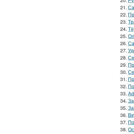
20.
Ру
21.
Са
22.
Пр
23.
Тр
24.
Тё
25.
Ол
26.
Са
27.
Уд
28.
Се
29.
Пр
30.
Се
31.
Пр
32.
По
33.
Аф
34.
За
35.
За
36.
Вк
37.
По
38.
Ос