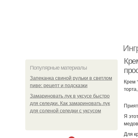
Инг
Кре
Популярные материалы
про
Запеканка свиной рульки в светлом
Крем 
пиве: рецепт и подсказки
торта
Замариновать лук в уксусе быстро
для селедки. Как замариновать лук
Прият
для соленой селедки с уксусом
Я это
медов
Для к