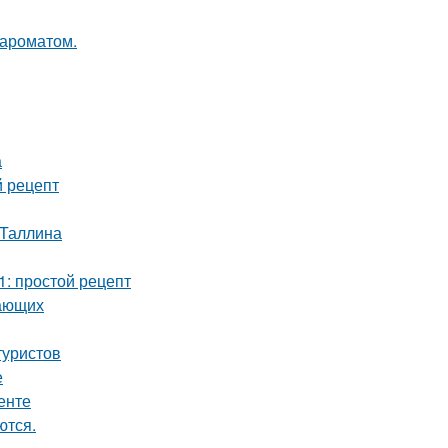
 ароматом.
а
й рецепт
 Таллина
1: простой рецепт
нающих
туристов
е
енте
ются.