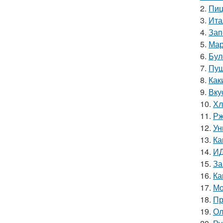
2.
Пиц
3.
Ита
4.
Зап
5.
Мар
6.
Бул
7.
Пуш
8.
Как
9.
Вку
10.
Хл
11.
Рж
12.
Ун
13.
Ка
14.
ИД
15.
За
16.
Ка
17.
Мо
18.
Пр
19.
Ол