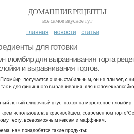
ДОМАШНИЕ РЕЦЕПТЫ
все самое вкусное тут
главная
новости
статьи
редиенты для готовки
м-пломбир для выравнивания торта рецеп
слойки и выравнивания тортов.
“Пломбир” получается очень стабильным, он не плывет, с ни
, так и для финишного выравнивания, для шапочек капкейков 
ный легкий сливочный вкус, похож на мороженое пломбир, в
т крем использовала в красивейшем, современном торте”Сер
ому тесту, всевозможным кексам и маффинам.
рема нам понадобятся такие продукты: