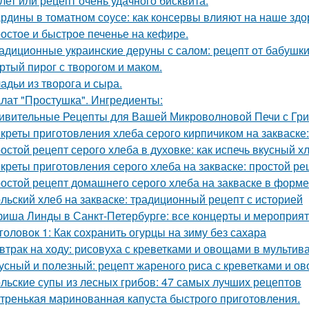
лет или рецепт очень удачного бисквита.
рдины в томатном соусе: как консервы влияют на наше здо
остое и быстрое печенье на кефире.
адиционные украинские деруны с салом: рецепт от бабушк
ртый пирог с творогом и маком.
адьи из творога и сыра.
лат "Простушка". Ингредиенты:
ивительные Рецепты для Вашей Микроволновой Печи с Гр
креты приготовления хлеба серого кирпичиком на закваске:
остой рецепт серого хлеба в духовке: как испечь вкусный х
креты приготовления серого хлеба на закваске: простой ре
остой рецепт домашнего серого хлеба на закваске в форме
льский хлеб на закваске: традиционный рецепт с историей
иша Линды в Санкт-Петербурге: все концерты и мероприя
головок 1: Как сохранить огурцы на зиму без сахара
втрак на ходу: рисовуха с креветками и овощами в мультив
усный и полезный: рецепт жареного риса с креветками и о
льские супы из лесных грибов: 47 самых лучших рецептов
тренькая маринованная капуста быстрого приготовления.