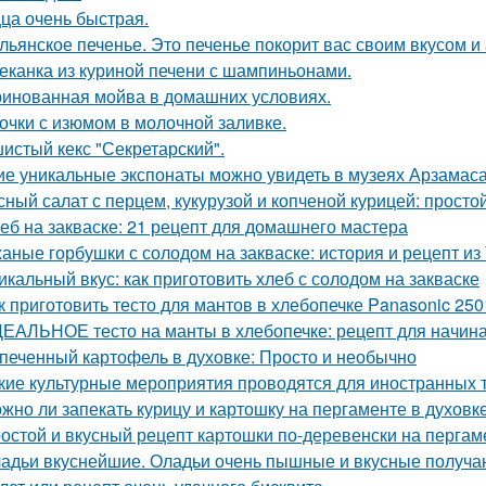
ца очень быстрая.
льянское печенье. Это печенье покорит вас своим вкусом и
еканка из куриной печени с шампиньонами.
инованная мойва в домашних условиях.
очки с изюмом в молочной заливке.
истый кекс "Секретарский".
ие уникальные экспонаты можно увидеть в музеях Арзамас
сный салат с перцем, кукурузой и копченой курицей: просто
еб на закваске: 21 рецепт для домашнего мастера
аные горбушки с солодом на закваске: история и рецепт из
икальный вкус: как приготовить хлеб с солодом на закваске
к приготовить тесто для мантов в хлебопечке Panasonic 250
ЕАЛЬНОЕ тесто на манты в хлебопечке: рецепт для начи
печенный картофель в духовке: Просто и необычно
кие культурные мероприятия проводятся для иностранных 
жно ли запекать курицу и картошку на пергаменте в духовк
остой и вкусный рецепт картошки по-деревенски на пергам
адьи вкуснейшие. Оладьи очень пышные и вкусные получа