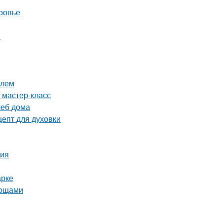
ровье
и
илем
 мастер-класс
леб дома
цепт для духовки
тия
арке
вощами