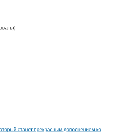
овать))
, который станет прекрасным дополнением ко