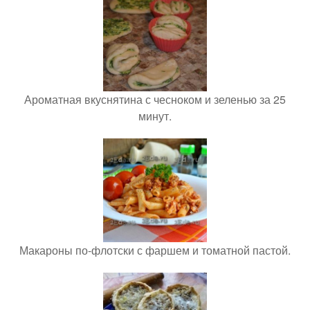
Ароматная вкуснятина с чесноком и зеленью за 25
минут.
Макароны по-флотски с фаршем и томатной пастой.