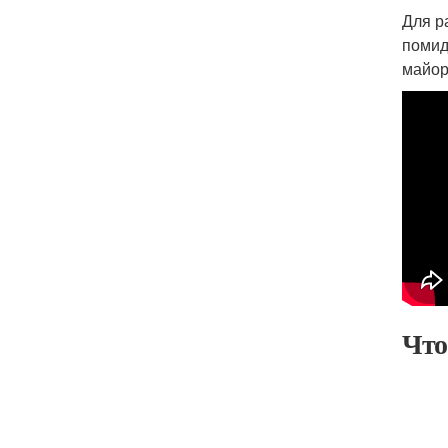
Для р
помид
майор
Что