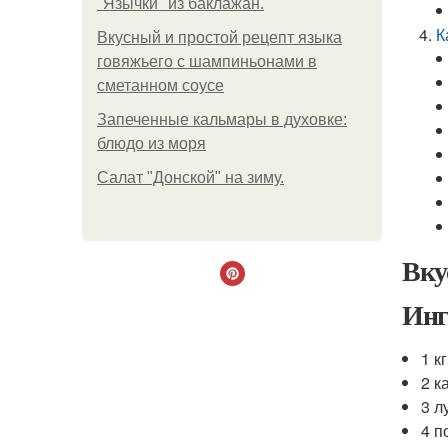
"Язычки" из баклажан.
К
Вкусный и простой рецепт языка
говяжьего с шампиньонами в
сметанном соусе
Запеченные кальмары в духовке:
блюдо из моря
Салат "Донской" на зиму.
Вку
Инг
1 к
2 к
3 л
4 п