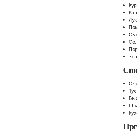
Кур
Ка
Лук
По
См
Со
Пе
Зел
Спи
Ск
Туе
Выс
Шп
Кух
При