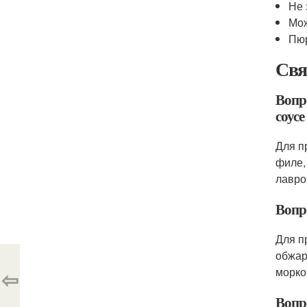
Не 
Мож
Пюр
Свя
Вопр
соусе
Для п
филе,
лавро
Вопр
Для п
обжар
морко
⇦
Вопр