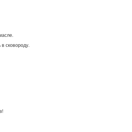
масле.
 в сковороду.
в!