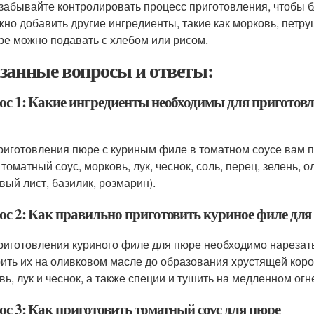
забывайте контролировать процесс приготовления, чтобы б
но добавить другие ингредиенты, такие как морковь, петруш
е можно подавать с хлебом или рисом.
занные вопросы и ответы:
ос 1: Какие ингредиенты необходимы для приготов
риготовления пюре с куриным филе в томатном соусе вам 
 томатный соус, морковь, лук, чеснок, соль, перец, зелень, 
вый лист, базилик, розмарин).
ос 2: Как правильно приготовить куриное филе для
риготовления куриного филе для пюре необходимо нарезать 
ить их на оливковом масле до образования хрустящей коро
вь, лук и чеснок, а также специи и тушить на медленном огн
ос 3: Как приготовить томатный соус для пюре