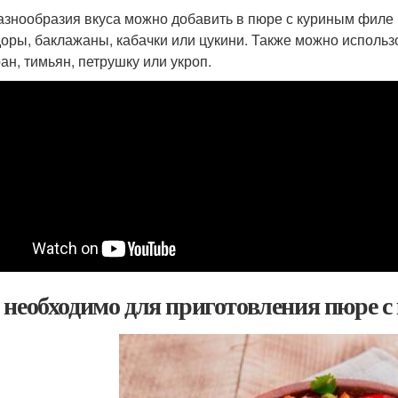
азнообразия вкуса можно добавить в пюре с куриным филе 
оры, баклажаны, кабачки или цукини. Также можно использ
ан, тимьян, петрушку или укроп.
 необходимо для приготовления пюре с