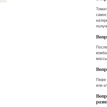
Томат
самос
натер
получ
Вопр
После
комба
массы
Вопр
Пюре 
или х
Вопр
разн