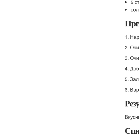
5 с
сол
При
1. На
2. Оч
3. Оч
4. Доб
5. За
6. Вар
Рез
Вкусн
Спи