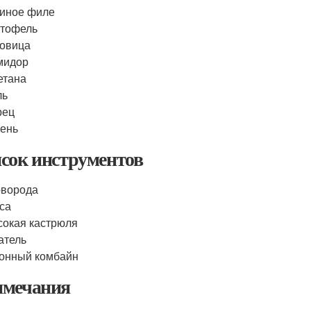
иное филе
ртофель
овица
мидор
етана
ль
рец
ень
сок инструментов
оворода
са
окая кастрюля
атель
онный комбайн
мечания