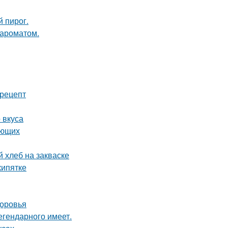
 пирог.
 ароматом.
 рецепт
 вкуса
ающих
 хлеб на закваске
кипятке
доровья
легендарного имеет.