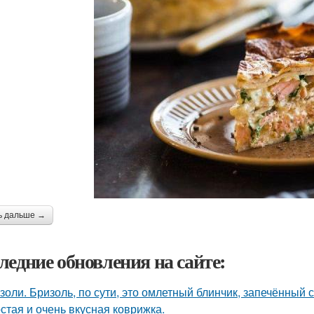
ь дальше →
ледние обновления на сайте:
золи. Бризоль, по сути, это омлетный блинчик, запечённый 
стая и очень вкусная коврижка.