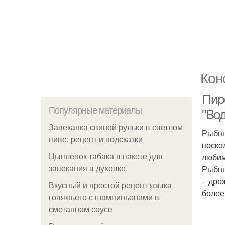
Кон
Пир
Популярные материалы
"Во
Запеканка свиной рульки в светлом
Рыбны
пиве: рецепт и подсказки
поско
любим
Цыплёнок табака в пакете для
Рыбны
запекания в духовке.
– дро
Вкусный и простой рецепт языка
более
говяжьего с шампиньонами в
сметанном соусе