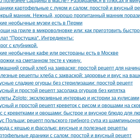
о полезнее сардины в масле? Разбираемся в плюсах и мин
аники картофельные с луком и салом: простой и вкусный р
крый манник. Нежный, хорошо пропитанный манник поразит
кие необычные музеи есть в Перми
ощи на гриле в микроволновке или: как приготовить быстро
лат "Простушка". Ингредиенты:
рог с клубникой.
кие необычные кафе или рестораны есть в Москве
рожки на сметанном тесте к ужину.
машний серый хлеб на закваске: простой рецепт для начи
лезные рецепты хлеба с закваской: здоровье и вкус на ваш
усные сладкие огурцы без стерилизации: простой рецепт
усный и простой рецепт засолака огурцов без кипятка
леты Zoloto: эксклюзивные интервью и истории за кулисами
усный и простой рецепт креветок с рисом и овощами на ск
с с креветками и овощами: быстрое и вкусное блюдо для л
ус Польши: рецепт польского грибного супа из шампиньоно
юда с кешью и фасолью: вкусные и полезные рецепты
ртофельные драники с салом: простой и вкусный рецепт