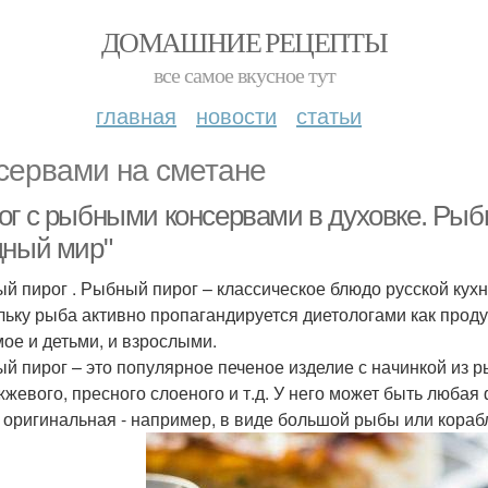
ДОМАШНИЕ РЕЦЕПТЫ
все самое вкусное тут
главная
новости
статьи
сервами на сметане
ог с рыбными консервами в духовке. Рыбн
дный мир"
й пирог . Рыбный пирог – классическое блюдо русской кухн
льку рыба активно пропагандируется диетологами как продук
ое и детьми, и взрослыми.
й пирог – это популярное печеное изделие с начинкой из р
жжевого, пресного слоеного и т.д. У него может быть любая 
 оригинальная - например, в виде большой рыбы или кораб