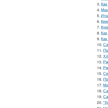
3.
Как
4.
Ман
5.
Ита
6.
Кек
7.
Кур
8.
Как
9.
Как
10.
Са
11.
Пр
12.
Хл
13.
Рж
14.
Рж
15.
Се
16.
Пр
17.
Ма
18.
Са
19.
Са
20.
"Х