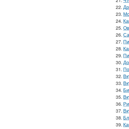
21.
Чт
22.
Др
23.
Мо
24.
Ка
25.
Ов
26.
Са
27.
Пи
28.
Ка
29.
Пи
30.
До
31.
По
32.
Вк
33.
Вк
34.
Би
35.
Вк
36.
Ри
37.
Вк
38.
Бл
39.
Ка