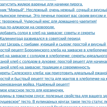
 загустить жидкое варенье для начинки пирога.
ник "Мокрый". Несложный, очень нежный, сочный и вкусный
льянское печенье. Это печенье покорит вас своим вкусом и
с творожный. Чудесный кекс для домашнего чаепития!
ица по-аджарски на сковороде.
 добавить солод в хлеб на закваске: советы и секреты
 Калининград развивался в советский период
лат Цезарь с грибами, курицей и сыром: простой и вкусный
остой рецепт Бородинского хлеба на закваске в хлебопечке
еб на закваске с солодом в хлебопечке: секреты идеального
аной хлеб с солодом в духовке: простой рецепт для начин
аной хлеб на закваске: традиции и современность
креты Силезского хлеба: как приготовить идеальный ржаной
остой и быстрый рецепт теста для мантов в хлебопечке на 
ринованная мойва. Надёжный рецепт!
мое классное тесто для корзиночек.
рдины в томатном соусе: полезные свойства для вашего з
рущевское" тесто. В кулинарных кругах такое тесто статус 