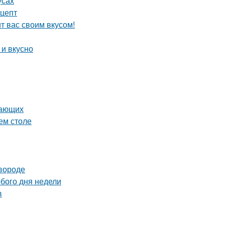
усах
ецепт
 вас своим вкусом!
 и вкусно
нающих
ем столе
овороде
юбого дня недели
в