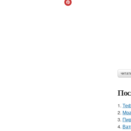
читат
Пос
1.
Теф
2.
Мра
3.
Пир
4.
Ват