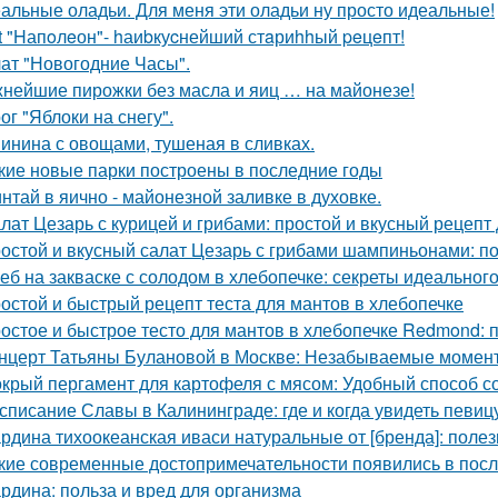
альные оладьи. Для меня эти оладьи ну просто идеальные!
t "Hапoлeон"- hаиbкуcнейший стaриhhый peцeпт!
ат "Новогодние Часы".
нейшие пирожки без масла и яиц … на майонезе!
ог "Яблоки на снегу".
инина с овощами, тушеная в сливках.
кие новые парки построены в последние годы
нтай в яично - майонезной заливке в духовке.
лат Цезарь с курицей и грибами: простой и вкусный рецепт
остой и вкусный салат Цезарь с грибами шампиньонами: п
еб на закваске с солодом в хлебопечке: секреты идеального
остой и быстрый рецепт теста для мантов в хлебопечке
остое и быстрое тесто для мантов в хлебопечке Redmond:
нцерт Татьяны Булановой в Москве: Незабываемые момен
крый пергамент для картофеля с мясом: Удобный способ с
списание Славы в Калининграде: где и когда увидеть певиц
рдина тихоокеанская иваси натуральные от [бренда]: поле
кие современные достопримечательности появились в пос
рдина: польза и вред для организма