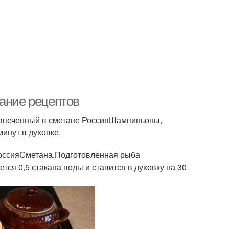
жание рецептов
запеченный в сметане РоссияШампиньоны,
минут в духовке.
 РоссияСметана.Подготовленная рыба
тся 0,5 стакана воды и ставится в духовку на 30