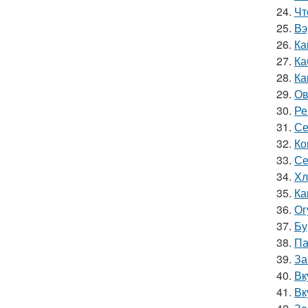
24.
Чт
25.
Вэ
26.
Ка
27.
Ка
28.
Ка
29.
Ов
30.
Ре
31.
Се
32.
Ко
33.
Се
34.
Хл
35.
Ка
36.
Ог
37.
Бу
38.
Па
39.
За
40.
Вк
41.
Вк