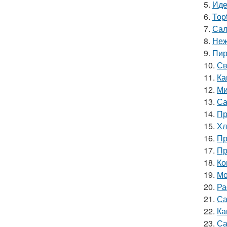
5.
Иде
6.
Тоp
7.
Сал
8.
Неж
9.
Пир
10.
Св
11.
Ка
12.
Ми
13.
Са
14.
Пр
15.
Хл
16.
Пр
17.
Пр
18.
Ко
19.
Мо
20.
Ра
21.
Са
22.
Ка
23.
Са