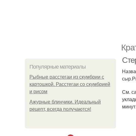
Кра
Сте
Популярные материалы
Назва
Рыбные расстегаи из скумбрии с
сыр.Р
картошкой. Расстегаи со скумбрией
См. с
и рисом
уклад
Ажурные блинчики. Идеальный
минут
рецепт, всегда получаются!