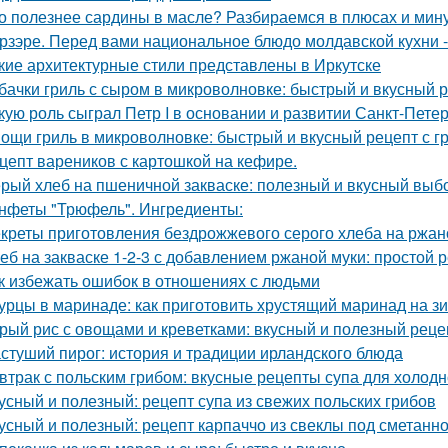
о полезнее сардины в масле? Разбираемся в плюсах и мин
рзэре. Перед вами национальное блюдо молдавской кухни -
кие архитектурные стили представлены в Иркутске
бачки гриль с сыром в микроволновке: быстрый и вкусный 
кую роль сыграл Петр I в основании и развитии Санкт-Пете
ощи гриль в микроволновке: быстрый и вкусный рецепт с г
цепт вареников с картошкой на кефире.
рый хлеб на пшеничной закваске: полезный и вкусный выб
нфеты "Трюфель". Ингредиенты:
креты приготовления бездрожжевого серого хлеба на ржан
еб на закваске 1-2-3 с добавлением ржаной муки: простой
к избежать ошибок в отношениях с людьми
урцы в маринаде: как приготовить хрустящий маринад на з
рый рис с овощами и креветками: вкусный и полезный реце
стуший пирог: история и традиции ирландского блюда
втрак с польским грибом: вкусные рецепты супа для холод
усный и полезный: рецепт супа из свежих польских грибов
усный и полезный: рецепт карпаччо из свеклы под сметанн