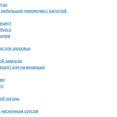
усах
 небольшие пирожочки с капустой.
рецепт
рбурга
рилем
ор для здоровья
ой закваске
 рецепт для начинающих
иму
пт
ной погоды
о-чесночным соусом