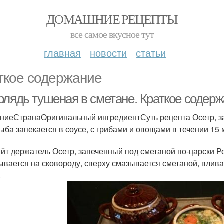
ДОМАШНИЕ РЕЦЕПТЫ
все самое вкусное тут
главная
новости
статьи
ткое содержание
рлядь тушеная в сметане. Краткое содер
ниеСтранаОригинальный ингредиентСуть рецепта Осетр, 
ыба запекается в соусе, с грибами и овощами в течении 15 
айт держатель Осетр, запеченный под сметаной по-царски
ывается на сковороду, сверху смазывается сметаной, вливае
.