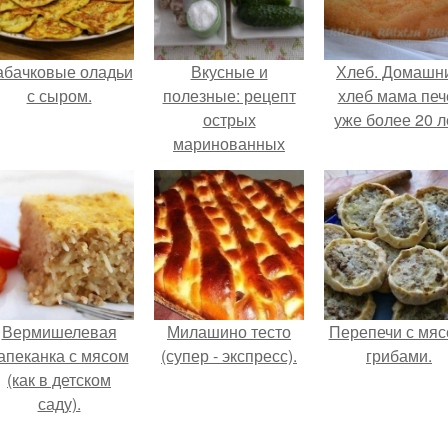
абачковые оладьи
Вкусные и
Хлеб. Домашн
с сыром.
полезные: рецепт
хлеб мама печ
острых
уже более 20 л
маринованных
огурцов без сахара
с яблочным уксусом
Вермишелевая
Милашино тесто
Перепечи с мяс
апеканка с мясом
(супер - экспресс).
грибами.
(как в детском
саду).