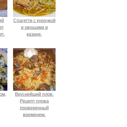
ий
Спагетти с курочкой
ет
и овощами в
ет.
казане.
ом,
Вкуснейший плов.
Рецепт плова
проверенный
временем.