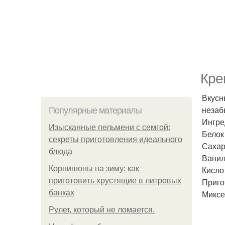
Кре
Вкусн
незаб
Популярные материалы
Ингре
Изысканные пельмени с семгой:
Белок 
секреты приготовления идеального
Сахар 
блюда
Ванил
Корнишоны на зиму: как
Кислот
приготовить хрустящие в литровых
Приго
банках
Миксе
Рулет, который не ломается.