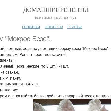
ДОМАШНИЕ РЕЦЕПТЫ
все самое вкусное тут
главная
новости
статьи
м "Мокрое Безе".
ый, нежный, хорошо держащий форму крем "Мокрое Безе" 
ываемым. Рецепт прост достаточно!
диенты:
яичный (если мелкие, то 5 шт. ) -4 шт.
-1 стакан.
ин -1 пакет.
а лимонная -1/4 ч. л.
товление:
ром слегка взбить белки, добавить сахарный песок, ванили