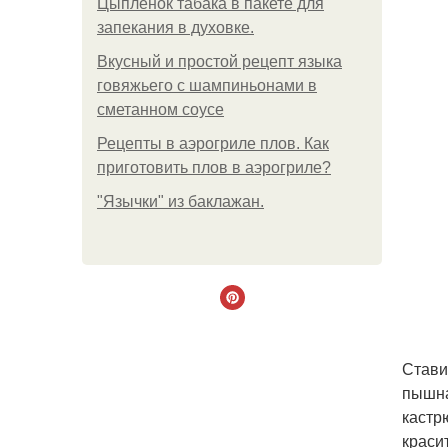
Цыплёнок табака в пакете для
запекания в духовке.
Вкусный и простой рецепт языка
говяжьего с шампиньонами в
сметанном соусе
Рецепты в аэрогриле плов. Как
приготовить плов в аэрогриле?
"Язычки" из баклажан.
Стави
пышна
кастр
краси