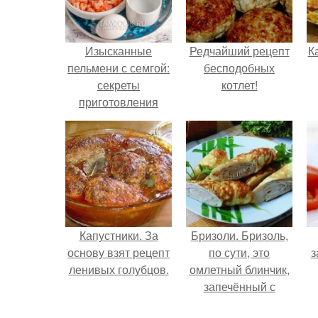
Изысканные
Редчайший рецепт
К
пельмени с семгой:
бесподобных
секреты
котлет!
приготовления
идеального блюда
Капустники. За
Бризоли. Бризоль,
основу взят рецепт
по сути, это
з
ленивых голубцов.
омлетный блинчик,
запечённый с
фаршем в духовке.