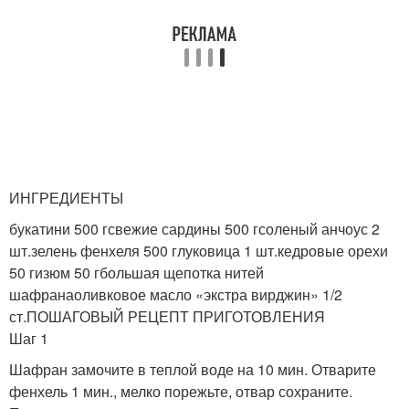
ИНГРЕДИЕНТЫ
букатини 500 гсвежие сардины 500 гсоленый анчоус 2
шт.зелень фенхеля 500 глуковица 1 шт.кедровые орехи
50 гизюм 50 гбольшая щепотка нитей
шафранаоливковое масло «экстра вирджин» 1/2
ст.ПОШАГОВЫЙ РЕЦЕПТ ПРИГОТОВЛЕНИЯ
Шаг 1
Шафран замочите в теплой воде на 10 мин. Отварите
фенхель 1 мин., мелко порежьте, отвар сохраните.