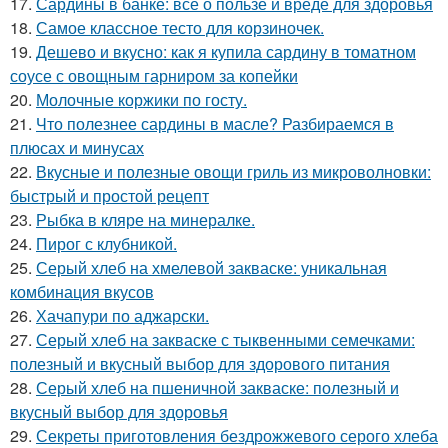
17.
Сардины в банке: все о пользе и вреде для здоровья
18.
Самое классное тесто для корзиночек.
19.
Дешево и вкусно: как я купила сардину в томатном
соусе с овощным гарниром за копейки
20.
Молочные коржики по госту.
21.
Что полезнее сардины в масле? Разбираемся в
плюсах и минусах
22.
Вкусные и полезные овощи гриль из микроволновки:
быстрый и простой рецепт
23.
Рыбка в кляре на минералке.
24.
Пирог с клубникой.
25.
Серый хлеб на хмелевой закваске: уникальная
комбинация вкусов
26.
Хачапури по аджарски.
27.
Серый хлеб на закваске с тыквенными семечками:
полезный и вкусный выбор для здорового питания
28.
Серый хлеб на пшеничной закваске: полезный и
вкусный выбор для здоровья
29.
Секреты приготовления бездрожжевого серого хлеба