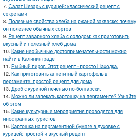
7.
Салат Цезарь с курицей: классический рецепт с
секретами
8.
Полезные свойства хлеба на ржаной закваске: почему
он полезнее обычных сортов
9.
Рецепт заварного хлеба с солодом: как приготовить
вкусный и полезный хлеб дома
10.
Какие необычные достопримечательности можно
найти в Калининграде
11.
Рыбный пирог. Этот рецепт - просто Находка.
12.
Как приготовить аппетитный картофель в
пергаменте: простой рецепт для дома
13.
Дроб с куриной печенью по-болгарски.
14.
Можно ли запекать картошку на пергаменте? Узнайте
об этом
15.
Какие культурные мероприятия проводятся для
иностранных туристов
16.
Картошка на пергаментной бумаге в духовке с
курицей: простой и вкусный рецепт