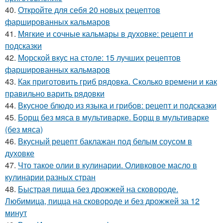
40.
Откройте для себя 20 новых рецептов
фаршированных кальмаров
41.
Мягкие и сочные кальмары в духовке: рецепт и
подсказки
42.
Морской вкус на столе: 15 лучших рецептов
фаршированных кальмаров
43.
Как приготовить гриб рядовка. Сколько времени и как
правильно варить рядовки
44.
Вкусное блюдо из языка и грибов: рецепт и подсказки
45.
Борщ без мяса в мультиварке. Борщ в мультиварке
(без мяса)
46.
Вкусный рецепт баклажан под белым соусом в
духовке
47.
Что такое олии в кулинарии. Оливковое масло в
кулинарии разных стран
48.
Быстрая пицца без дрожжей на сковороде.
Любимица, пицца на сковороде и без дрожжей за 12
минут