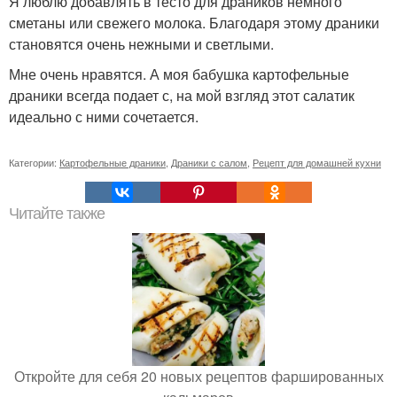
Я люблю добавлять в тесто для драников немного
сметаны или свежего молока. Благодаря этому драники
становятся очень нежными и светлыми.
Мне очень нравятся. А моя бабушка картофельные
драники всегда подает с, на мой взгляд этот салатик
идеально с ними сочетается.
Категории:
Картофельные драники
,
Драники с салом
,
Рецепт для домашней кухни
Читайте также
Откройте для себя 20 новых рецептов фаршированных