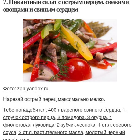
7. Пикантный салат с острым перцем, свежими
овощами и свиным сердцем
Фото: zen.yandex.ru
Нарезай острый перец максимально мелко.
Тебе понадобится:
400 г вареного свиного сердца, 1
стручок острого перца, 2 помидора, 3 огурца, 1
фиолетовая луковица, 2 зубчик чеснока, 1 ст.л. соевого
соуса, 2 ст.л. растительного масла, молотый черный
перец, соль.