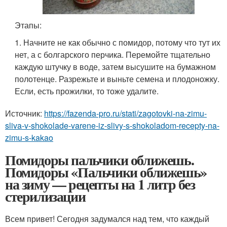
Этапы:
1. Начните не как обычно с помидор, потому что тут их
нет, а с болгарского перчика. Перемойте тщательно
каждую штучку в воде, затем высушите на бумажном
полотенце. Разрежьте и выньте семена и плодоножку.
Если, есть прожилки, то тоже удалите.
Источник:
https://fazenda-pro.ru/stati/zagotovki-na-zimu-
sliva-v-shokolade-varene-iz-slivy-s-shokoladom-recepty-na-
zimu-s-kakao
Помидоры пальчики оближешь.
Помидоры «Пальчики оближешь»
на зиму — рецепты на 1 литр без
стерилизации
Всем привет! Сегодня задумался над тем, что каждый