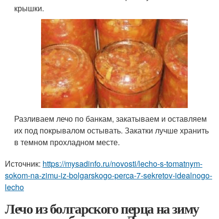
крышки.
Разливаем лечо по банкам, закатываем и оставляем
их под покрывалом остывать. Закатки лучше хранить
в темном прохладном месте.
Источник:
https://mysadinfo.ru/novosti/lecho-s-tomatnym-
sokom-na-zimu-iz-bolgarskogo-perca-7-sekretov-idealnogo-
lecho
Лечо из болгарского перца на зиму