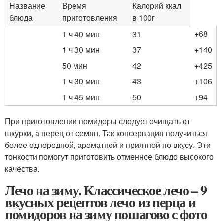
Название
Время
Калорий ккал
блюда
приготовления
в 100г
+68
1 ч 40 мин
31
1 ч 30 мин
37
+140
50 мин
42
+425
1 ч 30 мин
43
+106
1 ч 45 мин
50
+94
При приготовлении помидоры следует очищать от
шкурки, а перец от семян. Так консервация получиться
более однородной, ароматной и приятной по вкусу. Эти
тонкости помогут приготовить отменное блюдо высокого
качества.
Лечо на зиму. Классическое лечо – 9
вкусных рецептов лечо из перца и
помидоров на зиму пошагово с фото