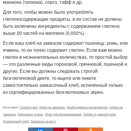
маниока (тапиока), сорго, тэфф и др.
Для того, чтобы можно было употреблять
глютеносодержащие продукты, в их состав не должны
быть включены ингредиенты с содержанием глютена
выше 20 частей на миллион (0,002%).
Если ваш хлеб на закваске содержит пшеницу, рожь, или
ячмень, то он точно содержит глютен. Если вам можно
глютен в незначительных количествах, то простой выбор
— это различные виды гороховой, гречневой, пшенной и
других. Если вы должны следовать строгой
безглютеновой диете, то ищите или пеките
самостоятельно заквасочный хлеб, испечённый только
из сертифицированных безглютеновых зёрен.
Категории:
Серый хлеб
,
Хлеб на закваске
,
Необходимые ингредиенты
,
Хлеба на
закваске
,
Ключевые этапы
,
Этап для формирования
,
Хлеба от ржаного или
,
Пшеничный хлеб
,
Закваска на вкус