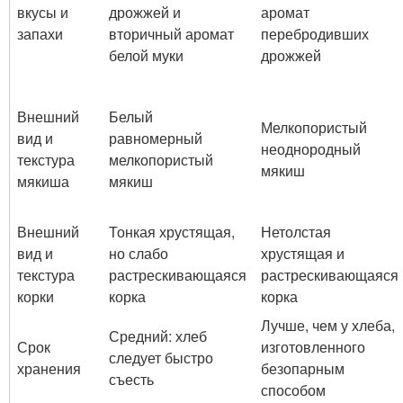
вкусы и
дрожжей и
аромат
запахи
вторичный аромат
перебродивших
белой муки
дрожжей
Внешний
Белый
Мелкопористый
вид и
равномерный
неоднородный
текстура
мелкопористый
мякиш
мякиша
мякиш
Внешний
Тонкая хрустящая,
Нетолстая
вид и
но слабо
хрустящая и
текстура
растрескивающаяся
растрескивающаяся
корки
корка
корка
Лучше, чем у хлеба,
Средний: хлеб
Срок
изготовленного
следует быстро
хранения
безопарным
съесть
способом