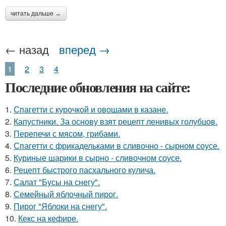
читать дальше →
← назад
вперед →
1
2
3
4
Последние обновления на сайте:
1.
Спагетти с курочкой и овощами в казане.
2.
Капустники. За основу взят рецепт ленивых голубцов.
3.
Перепечи с мясом, грибами.
4.
Спагетти с фрикадельками в сливочно - сырном соусе.
5.
Куриные шарики в сырно - сливочном соусе.
6.
Рецепт быстрого пасхального кулича.
7.
Салат "Бусы на снегу".
8.
Семейный яблочный пирог.
9.
Пирог "Яблоки на снегу".
10.
Кекс на кефире.