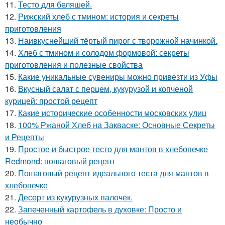
11.
Тесто для беляшей.
12.
Рижский хлеб с тмином: история и секреты
приготовления
13.
Наивкуснейший тёртый пирог с творожной начинкой.
14.
Хлеб с тмином и солодом формовой: секреты
приготовления и полезные свойства
15.
Какие уникальные сувениры можно привезти из Уфы
16.
Вкусный салат с перцем, кукурузой и копченой
курицей: простой рецепт
17.
Какие исторические особенности московских улиц
18.
100% Ржаной Хлеб на Закваске: Основные Секреты
и Рецепты
19.
Простое и быстрое тесто для мантов в хлебопечке
Redmond: пошаговый рецепт
20.
Пошаговый рецепт идеального теста для мантов в
хлебопечке
21.
Десерт из кукурузных палочек.
22.
Запеченный картофель в духовке: Просто и
необычно