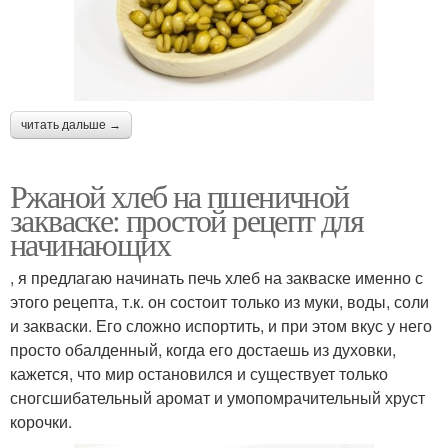
Муки на закваске
Пшенично-ржаной хлеб
Сравнение с обычным
Хлеб на ржаной
читать дальше →
хлебом
закваске
Ржаной хлеб на пшеничной
закваске: простой рецепт для
начинающих
Закваска от хлеба
Муки в хлеб
, я предлагаю начинать печь хлеб на закваске именно с
этого рецепта, т.к. он состоит только из муки, воды, соли
и закваски. Его сложно испортить, и при этом вкус у него
Закваска для веганов
Идеальный хлеб
просто обалденный, когда его достаешь из духовки,
кажется, что мир остановился и существует только
сногсшибательный аромат и умопомрачительный хруст
корочки.
Различия между
Хлеб без