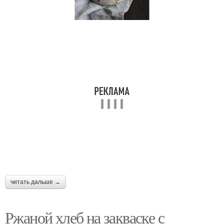
Ржано-пшеничный хлеб
Хлеб в духовке
Муки в хлебе
Солодовая закваска
Хлеба с солодом
Солод для хлеба
читать дальше →
Закваска для хлеба
Ингредиенты для хлеб
Ржаной хлеб на закваске с