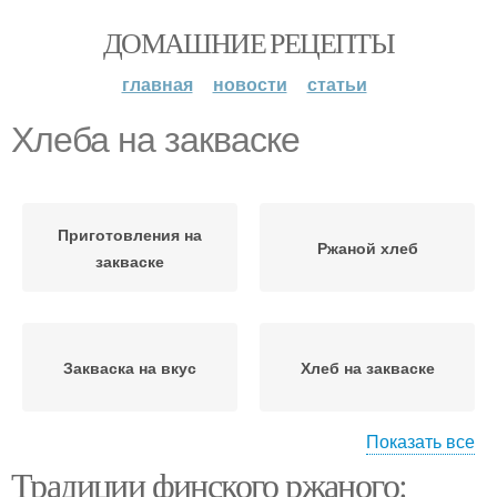
ДОМАШНИЕ РЕЦЕПТЫ
главная
новости
статьи
Хлеба на закваске
Приготовления на
Ржаной хлеб
закваске
Закваска на вкус
Хлеб на закваске
Показать все
Традиции финского ржаного:
Домашний хлеб
Тест для ржаного хлеба