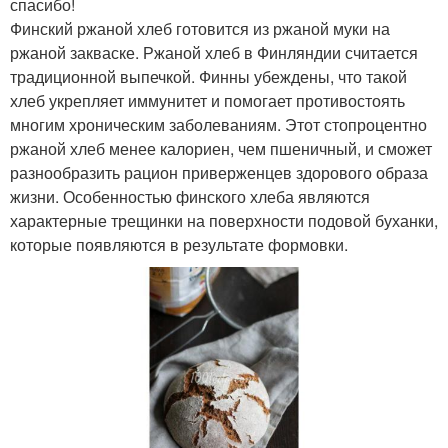
спасибо!
Финский ржаной хлеб готовится из ржаной муки на
ржаной закваске. Ржаной хлеб в Финляндии считается
Закваска для
Закваска для
традиционной выпечкой. Финны убеждены, что такой
повторного
приготовления
хлеб укрепляет иммунитет и помогает противостоять
использования
многим хроническим заболеваниям. Этот стопроцентно
ржаной хлеб менее калориен, чем пшеничный, и сможет
разнообразить рацион приверженцев здорового образа
Хлеба на пшеничной
Закваска для здоровья
жизни. Особенностью финского хлеба являются
закваске
характерные трещинки на поверхности подовой буханки,
которые появляются в результате формовки.
Закваски вместо
Полезный хлеб
дрожжей
Тмин в хлеб
Тмин на закваске