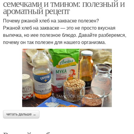
семечками и тмином: полезный и
ароматный рецепт
Разница между ржаным
Хлеба в хлебопечке
хлебом
Почему ржаной хлеб на закваске полезен?
Ржаной хлеб на закваске — это не просто вкусная
выпечка, но иее полезное блюдо. Давайте разберемся,
почему он так полезен для нашего организма.
Закваски для ржаного
Литовский хлеб
хлеба
Тесто для литовского
Заварной хлеб
хлеба
Бородинский хлеб
Хлеб без дрожжей
читать дальше →