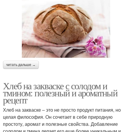
бородинским хлебом
использования
Кориандр в
Ингредиенты для
бородинском хлебе
бородинский хлеб
читать дальше →
Хлеб на закваске с солодом и
тмином: полезный и ароматный
рецепт
Хлеб на закваске – это не просто продукт питания, но
целая философия. Он сочетает в себе природную
простоту, аромат и полезные свойства. Добавление
солодом и тмина делает его еще более уникальным и