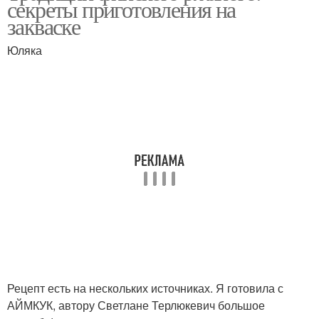
секреты приготовления на
закваске
Юляка
Тесто для ржаного
Хлеба с семечками
хлеба
Закваски при
Хлеба с тмином
приготовлении
Хлеб на пшеничной
Пшеничная закваска
закваске
Рецепт есть на нескольких источниках. Я готовила с
Закваски для
Хлеба на ржаной
АЙМКУК, автору Светлане Терлюкевич большое
приготовления
закваске