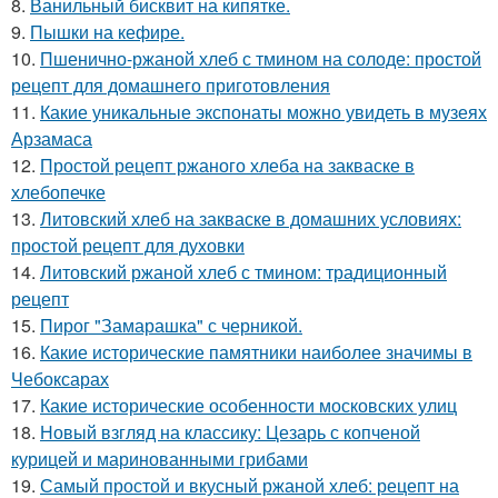
8.
Ванильный бисквит на кипятке.
9.
Пышки на кефире.
10.
Пшенично-ржаной хлеб с тмином на солоде: простой
рецепт для домашнего приготовления
11.
Какие уникальные экспонаты можно увидеть в музеях
Арзамаса
12.
Простой рецепт ржаного хлеба на закваске в
хлебопечке
13.
Литовский хлеб на закваске в домашних условиях:
простой рецепт для духовки
14.
Литовский ржаной хлеб с тмином: традиционный
рецепт
15.
Пирог "Замарашка" с черникой.
16.
Какие исторические памятники наиболее значимы в
Чебоксарах
17.
Какие исторические особенности московских улиц
18.
Новый взгляд на классику: Цезарь с копченой
курицей и маринованными грибами
19.
Самый простой и вкусный ржаной хлеб: рецепт на