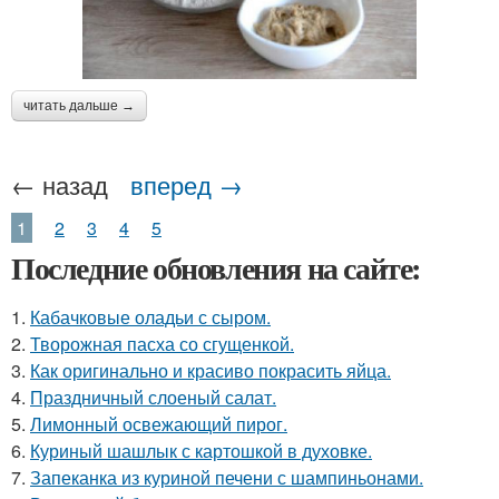
читать дальше →
← назад
вперед →
1
2
3
4
5
Последние обновления на сайте:
1.
Кабачковые оладьи с сыром.
2.
Творожная пасха со сгущенкой.
3.
Как оригинально и красиво покрасить яйца.
4.
Праздничный слоеный салат.
5.
Лимонный освежающий пирог.
6.
Куриный шашлык с картошкой в духовке.
7.
Запеканка из куриной печени с шампиньонами.