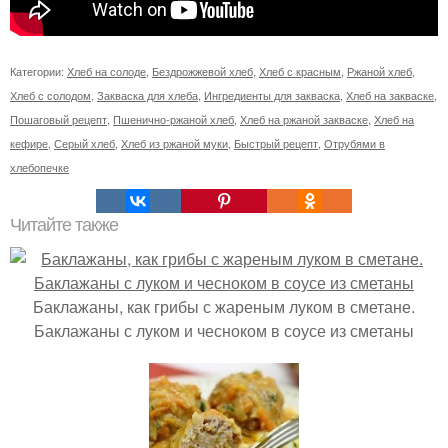
Категории:
Хлеб на солоде
,
Бездрожжевой хлеб
,
Хлеб с красным
,
Ржаной хлеб
,
Хлеб с солодом
,
Закваска для хлеба
,
Ингредиенты для закваска
,
Хлеб на закваске
,
Пошаговый рецепт
,
Пшенично-ржаной хлеб
,
Хлеб на ржаной закваске
,
Хлеб на
кефире
,
Серый хлеб
,
Хлеб из ржаной муки
,
Быстрый рецепт
,
Отрубями в
хлебопечке
Читайте также
Баклажаны, как грибы с жареным луком в сметане.
Баклажаны с луком и чесноком в соусе из сметаны