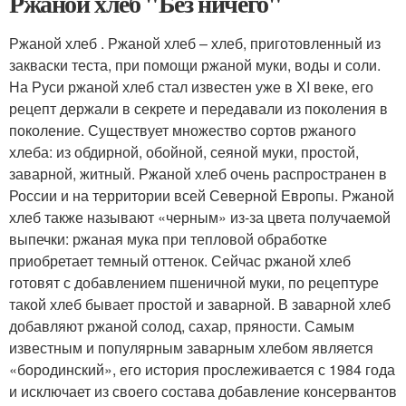
Ржаной хлеб "Без ничего"
Ржаной хлеб . Ржаной хлеб – хлеб, приготовленный из
закваски теста, при помощи ржаной муки, воды и соли.
На Руси ржаной хлеб стал известен уже в XI веке, его
рецепт держали в секрете и передавали из поколения в
поколение. Существует множество сортов ржаного
хлеба: из обдирной, обойной, сеяной муки, простой,
заварной, житный. Ржаной хлеб очень распространен в
России и на территории всей Северной Европы. Ржаной
хлеб также называют «черным» из-за цвета получаемой
выпечки: ржаная мука при тепловой обработке
приобретает темный оттенок. Сейчас ржаной хлеб
готовят с добавлением пшеничной муки, по рецептуре
такой хлеб бывает простой и заварной. В заварной хлеб
добавляют ржаной солод, сахар, пряности. Самым
известным и популярным заварным хлебом является
«бородинский», его история прослеживается с 1984 года
и исключает из своего состава добавление консервантов