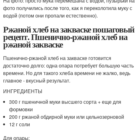
На фото: просто мука перемешана с водой, пузырьки на
фото получились после того, как я переколотила муку с
водой (потом они пропали естественно).
Ржаной хлеб на закваске пошаговый
рецепт. Пшенично-ржаной хлеб на
ржаной закваске
Пшенично-ржаной хлеб на закваске готовится
достаточно долго: одна опара потребует большую часть
времени. Но для такого хлеба времени не жалко, ведь
главное - вкусный результат.
ИНГРЕДИЕНТЫ
300 г пшеничной муки высшего сорта + еще для
формовки
200 г ржаной обдирной муки или цельнозерновой
12 г соли
Для опары: