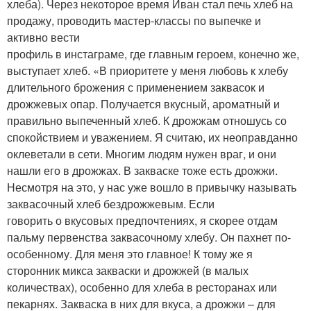
хлеба). Через некоторое время Иван стал печь хлеб на
продажу, проводить мастер-классы по выпечке и
активно вести
профиль в инстаграме, где главным героем, конечно же,
выступает хлеб. «В приоритете у меня любовь к хлебу
длительного брожения с применением заквасок и
дрожжевых опар. Получается вкусный, ароматный и
правильно выпеченный хлеб. К дрожжам отношусь со
спокойствием и уважением. Я считаю, их неоправданно
оклеветали в сети. Многим людям нужен враг, и они
нашли его в дрожжах. В закваске тоже есть дрожжи.
Несмотря на это, у нас уже вошло в привычку называть
заквасочный хлеб бездрожжевым. Если­
говорить о вкусовых предпочтениях, я скорее отдам
пальму первенства заквасочному хлебу. Он пахнет по-
особенному. Для меня это главное! К тому же я
сторонник микса закваски и дрожжей (в малых
количествах), особенно для хлеба в ресторанах или
пекарнях. Закваска в них для вкуса, а дрожжи – для